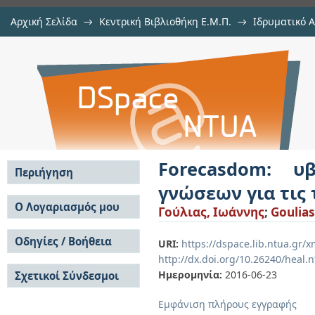
Αρχική Σελίδα
→
Κεντρική Βιβλιοθήκη Ε.Μ.Π.
→
Ιδρυματικό 
Forecasdom: υβριδική και διαδικτ
Εργασίες
→
Εμφάνιση Τεκμηρίου
Αποθετήριο DSpace/Manakin
προβλέψεων
Forecasdom: υ
Περιήγηση
γνώσεων για τις
Σε όλο το DSpace
Ο Λογαριασμός μου
Γούλιας, Ιωάννης
;
Goulias
Κοινότητες & Συλλογές
Σύνδεση
Ανά Ημερομηνία
Οδηγίες / Βοήθεια
Εγγραφή
URI:
https://dspace.lib.ntua.gr
Έκδοσης
http://dx.doi.org/10.26240/heal.
Οδηγίες Υποβολής
Συγγραφείς
Ημερομηνία:
2016-06-23
Σχετικοί Σύνδεσμοι
Οδηγίες Χρήσης ΙΑ
Τίτλοι
Συχνές Ερωτήσεις
Θέματα
Εμφάνιση πλήρους εγγραφής
Οδηγίες Υποβολής -
Αυτή η Συλλογή