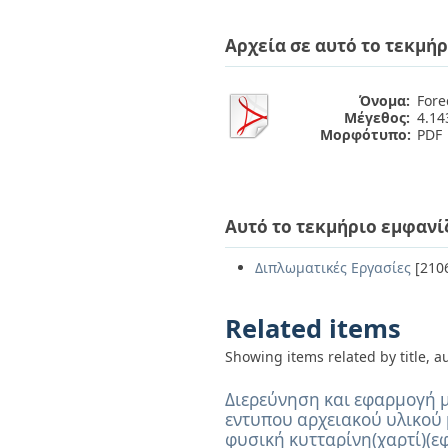
Διπλωματικές Εργασίες
Πολιτικές Πρόσβασης
Ανά Ημερομηνία
Αρχεία σε αυτό το τεκμήρ
Έκδοσης
Συγγραφείς
Τίτλοι
Όνομα:
Fore
Θέματα
Μέγεθος:
4.1
Μορφότυπο:
PDF
Αυτό το τεκμήριο εμφανί
Διπλωματικές Εργασίες
[210
Related items
Showing items related by title, a
Διερεύνηση και εφαρμογή 
εντυπου αρχειακού υλικού 
φυσική κυτταρίνη(χαρτί)(εφ