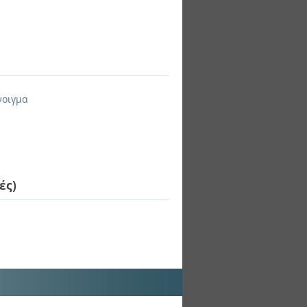
νοιγμα
ές)