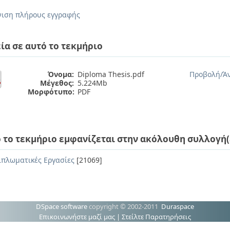
ιση πλήρους εγγραφής
ία σε αυτό το τεκμήριο
Όνομα:
Diploma Thesis.pdf
Προβολή/
Ά
Μέγεθος:
5.224Mb
Μορφότυπο:
PDF
 το τεκμήριο εμφανίζεται στην ακόλουθη συλλογή(
ιπλωματικές Εργασίες
[21069]
DSpace software
copyright © 2002-2011
Duraspace
Επικοινωνήστε μαζί μας
|
Στείλτε Παρατηρήσεις