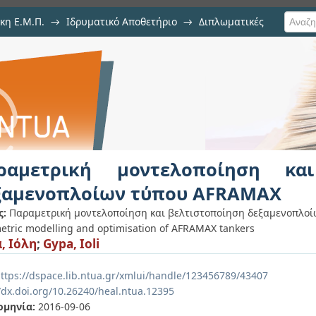
κη Ε.Μ.Π.
→
Ιδρυματικό Αποθετήριο
→
Διπλωματικές
λοποίηση και βελτιστοποίηση δε
ραμετρική μοντελοποίηση και
ξαμενοπλοίων τύπου AFRAMAX
ς:
Παραμετρική μοντελοποίηση και βελτιστοποίηση δεξαμενοπλο
etric modelling and optimisation of AFRAMAX tankers
, Ιόλη
;
Gypa, Ioli
ttps://dspace.lib.ntua.gr/xmlui/handle/123456789/43407
//dx.doi.org/10.26240/heal.ntua.12395
ομηνία:
2016-09-06