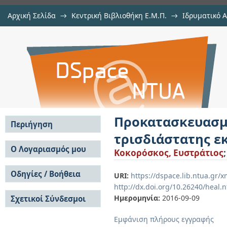
Αρχική Σελίδα
→
Κεντρική Βιβλιοθήκη Ε.Μ.Π.
→
Ιδρυματικό 
Προκατασκευασμένα καταλύματ
Εργασίες
→
Εμφάνιση Τεκμηρίου
Αποθετήριο DSpace/Manakin
εκτύπωσης)
Προκατασκευασμ
Περιήγηση
τρισδιάστατης ε
Σε όλο το DSpace
Ο Λογαριασμός μου
Κοκορόσκος, Ευστράτιος
Κοινότητες & Συλλογές
Σύνδεση
Ανά Ημερομηνία
Οδηγίες / Βοήθεια
Εγγραφή
URI:
https://dspace.lib.ntua.gr
Έκδοσης
http://dx.doi.org/10.26240/heal.
Οδηγίες Υποβολής
Συγγραφείς
Ημερομηνία:
2016-09-09
Σχετικοί Σύνδεσμοι
Οδηγίες Χρήσης ΙΑ
Τίτλοι
Συχνές Ερωτήσεις
Θέματα
Εμφάνιση πλήρους εγγραφής
Οδηγίες Υποβολής -
Αυτή η Συλλογή