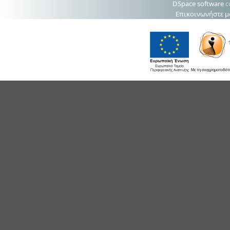
DSpace software
c
Επικοινωνήστε μ