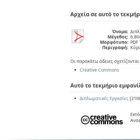
Διπλωματικές Εργασίες
Πολιτικές Πρόσβασης
Ανά Ημερομηνία
Αρχεία σε αυτό το τεκμήρ
Έκδοσης
Συγγραφείς
Τίτλοι
Όνομα:
Διπλ
Θέματα
Μέγεθος:
6.8
Μορφότυπο:
PDF
Περιγραφή:
Κύρι
Οι παρακάτω άδειες σχετίζονται 
Creative Commons
Αυτό το τεκμήριο εμφανί
Διπλωματικές Εργασίες
[210
Εκτό
Ανα