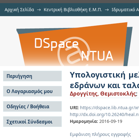
Αρχική Σελίδα
→
Κεντρική Βιβλιοθήκη Ε.Μ.Π.
→
Ιδρυματικό 
Υπολογιστική μελέτη ροπών, 
Εργασίες
→
Εμφάνιση Τεκμηρίου
Αποθετήριο DSpace/Manakin
ταλαντώσεων εμβολοφόρων κινη
Υπολογιστική μ
Περιήγηση
εδράνων και τα
Σε όλο το DSpace
Ο Λογαριασμός μου
Δρογγίτης, Θεμιστοκλής
;
Κοινότητες & Συλλογές
Σύνδεση
Ανά Ημερομηνία
Οδηγίες / Βοήθεια
Εγγραφή
URI:
https://dspace.lib.ntua.gr
Έκδοσης
http://dx.doi.org/10.26240/heal.
Οδηγίες Υποβολής
Συγγραφείς
Ημερομηνία:
2016-09-19
Σχετικοί Σύνδεσμοι
Οδηγίες Χρήσης ΙΑ
Τίτλοι
Συχνές Ερωτήσεις
Θέματα
Εμφάνιση πλήρους εγγραφής
Οδηγίες Υποβολής -
Αυτή η Συλλογή