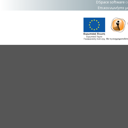
DSpace software
c
Επικοινωνήστε μ