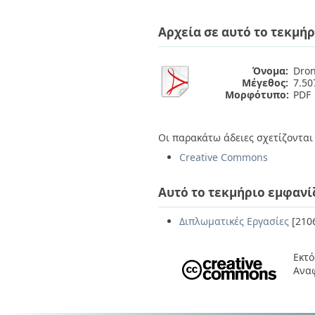
Διπλωματικές Εργασίες
Πολιτικές Πρόσβασης
Ανά Ημερομηνία
Αρχεία σε αυτό το τεκμήρ
Έκδοσης
Συγγραφείς
Τίτλοι
Όνομα:
Dron
Θέματα
Μέγεθος:
7.5
Μορφότυπο:
PDF
Οι παρακάτω άδειες σχετίζονται 
Creative Commons
Αυτό το τεκμήριο εμφανί
Διπλωματικές Εργασίες
[210
Εκτό
Ανα