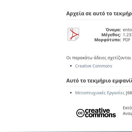
Διπλωματικές Εργασίες
Πολιτικές Πρόσβασης
Ανά Ημερομηνία
Αρχεία σε αυτό το τεκμήρ
Έκδοσης
Συγγραφείς
Τίτλοι
Όνομα:
ento
Θέματα
Μέγεθος:
1.2
Μορφότυπο:
PDF
Οι παρακάτω άδειες σχετίζονται 
Creative Commons
Αυτό το τεκμήριο εμφανί
Μεταπτυχιακές Εργασίες
[68
Εκτό
Αναφ