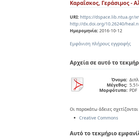
Διπλωματικές Εργασίες
Καραΐσκος, Γεράσιμος - 
Πολιτικές Πρόσβασης
Ανά Ημερομηνία
Έκδοσης
URI:
https://dspace.lib.ntua.gr
Συγγραφείς
http://dx.doi.org/10.26240/heal.
Τίτλοι
Ημερομηνία:
2016-10-12
Θέματα
Εμφάνιση πλήρους εγγραφής
Αρχεία σε αυτό το τεκμήρ
Όνομα:
Διπλ
Μέγεθος:
5.5
Μορφότυπο:
PDF
Οι παρακάτω άδειες σχετίζονται 
Creative Commons
Αυτό το τεκμήριο εμφανί