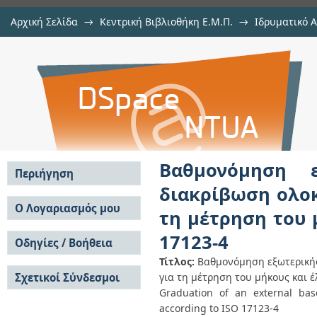
Αρχική Σελίδα
→
Κεντρική Βιβλιοθήκη Ε.Μ.Π.
→
Ιδρυματικό 
Βαθμονόμηση εξωτερικής β
Εργασίες
→
Εμφάνιση Τεκμηρίου
Αποθετήριο DSpace/Manakin
ολοκληρωμένων γεωδαιτικών στ
έλεγχος σύμφωνα με το ISO 17123-
Βαθμονόμηση 
Περιήγηση
διακρίβωση ολο
Σε όλο το DSpace
Ο Λογαριασμός μου
τη μέτρηση του 
Κοινότητες & Συλλογές
Σύνδεση
17123-4
Ανά Ημερομηνία
Οδηγίες / Βοήθεια
Εγγραφή
Έκδοσης
Τίτλος:
Βαθμονόμηση εξωτερική
Οδηγίες Υποβολής
Συγγραφείς
Σχετικοί Σύνδεσμοι
για τη μέτρηση του μήκους και 
Οδηγίες Χρήσης ΙΑ
Τίτλοι
Συχνές Ερωτήσεις
Graduation of an external basel
Θέματα
Οδηγίες Υποβολής -
according to ISO 17123-4
Αυτή η Συλλογή