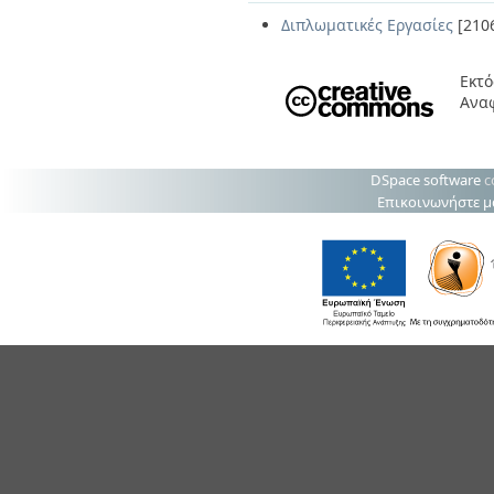
Διπλωματικές Εργασίες
[210
Εκτό
Ανα
DSpace software
c
Επικοινωνήστε μ