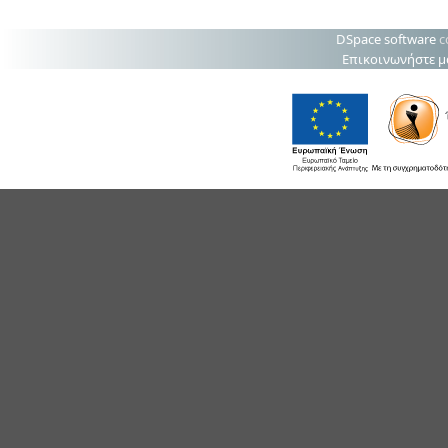
DSpace software
c
Επικοινωνήστε μ