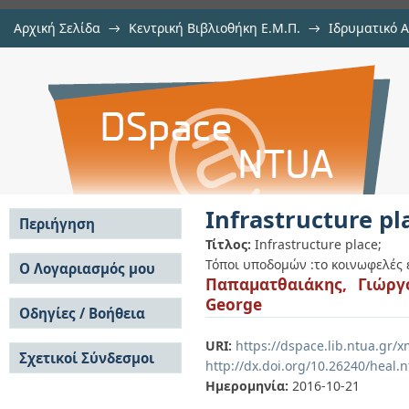
Αρχική Σελίδα
→
Κεντρική Βιβλιοθήκη Ε.Μ.Π.
→
Ιδρυματικό 
Infrastructure place
Εμφάνιση Τεκμηρίου
Αποθετήριο DSpace/Manakin
Infrastructure pl
Περιήγηση
Τίτλος:
Infrastructure place;
Σε όλο το DSpace
Τόποι υποδομών :το κοινωφελές 
Ο Λογαριασμός μου
Παπαματθαιάκης, Γιώργ
Κοινότητες & Συλλογές
Σύνδεση
George
Ανά Ημερομηνία
Οδηγίες / Βοήθεια
Εγγραφή
Έκδοσης
Οδηγίες Υποβολής
Συγγραφείς
URI:
https://dspace.lib.ntua.gr
Σχετικοί Σύνδεσμοι
Οδηγίες Χρήσης ΙΑ
Τίτλοι
http://dx.doi.org/10.26240/heal.
Συχνές Ερωτήσεις
Θέματα
Ημερομηνία:
2016-10-21
Οδηγίες Υποβολής -
Αυτή η Συλλογή