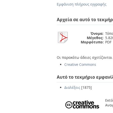
Διπλωματικές Εργασίες
Εμφάνιση πλήρους εγγραφής
Πολιτικές Πρόσβασης
Ανά Ημερομηνία
Έκδοσης
Συγγραφείς
Αρχεία σε αυτό το τεκμήρ
Τίτλοι
Θέματα
Όνομα:
Τόπ
Μέγεθος:
5.8
Μορφότυπο:
PDF
Οι παρακάτω άδειες σχετίζονται 
Creative Commons
Αυτό το τεκμήριο εμφανί
Διαλέξεις
[1875]
Εκτό
Αναφ