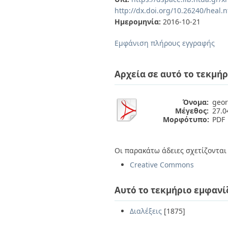
Διπλωματικές Εργασίες
http://dx.doi.org/10.26240/heal.
Πολιτικές Πρόσβασης
Ανά Ημερομηνία
Ημερομηνία:
2016-10-21
Έκδοσης
Συγγραφείς
Εμφάνιση πλήρους εγγραφής
Τίτλοι
Θέματα
Αρχεία σε αυτό το τεκμήρ
Όνομα:
geor
Μέγεθος:
27.
Μορφότυπο:
PDF
Οι παρακάτω άδειες σχετίζονται 
Creative Commons
Αυτό το τεκμήριο εμφανί
Διαλέξεις
[1875]