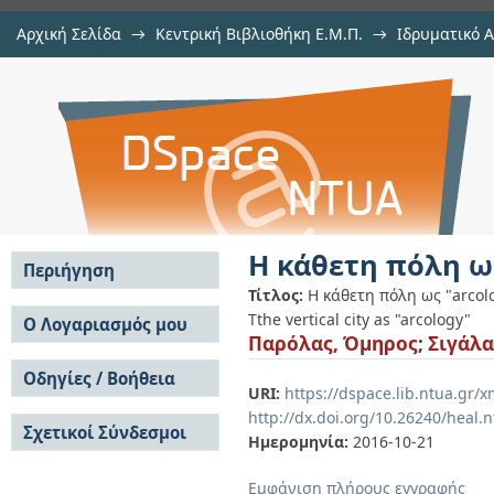
Αρχική Σελίδα
→
Κεντρική Βιβλιοθήκη Ε.Μ.Π.
→
Ιδρυματικό 
Η κάθετη πόλη ως "arcology"
Εμφάνιση Τεκμηρίου
Αποθετήριο DSpace/Manakin
Η κάθετη πόλη ως
Περιήγηση
Τίτλος:
Η κάθετη πόλη ως "arcol
Σε όλο το DSpace
Tthe vertical city as "arcology"
Ο Λογαριασμός μου
Παρόλας, Όμηρος
;
Σιγάλα
Κοινότητες & Συλλογές
Σύνδεση
Ανά Ημερομηνία
Οδηγίες / Βοήθεια
Εγγραφή
Έκδοσης
URI:
https://dspace.lib.ntua.gr
Οδηγίες Υποβολής
Συγγραφείς
http://dx.doi.org/10.26240/heal.
Σχετικοί Σύνδεσμοι
Οδηγίες Χρήσης ΙΑ
Τίτλοι
Ημερομηνία:
2016-10-21
Συχνές Ερωτήσεις
Θέματα
Οδηγίες Υποβολής -
Εμφάνιση πλήρους εγγραφής
Αυτή η Συλλογή