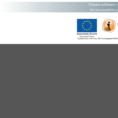
DSpace software
c
Επικοινωνήστε μ