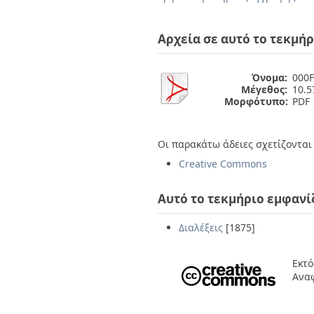
Διπλωματικές Εργασίες
Πολιτικές Πρόσβασης
Ανά Ημερομηνία
Έκδοσης
Αρχεία σε αυτό το τεκμήρ
Συγγραφείς
Τίτλοι
Θέματα
Όνομα:
000F
Μέγεθος:
10.
Μορφότυπο:
PDF
Οι παρακάτω άδειες σχετίζονται 
Creative Commons
Αυτό το τεκμήριο εμφανί
Διαλέξεις
[1875]
Εκτό
Ανα