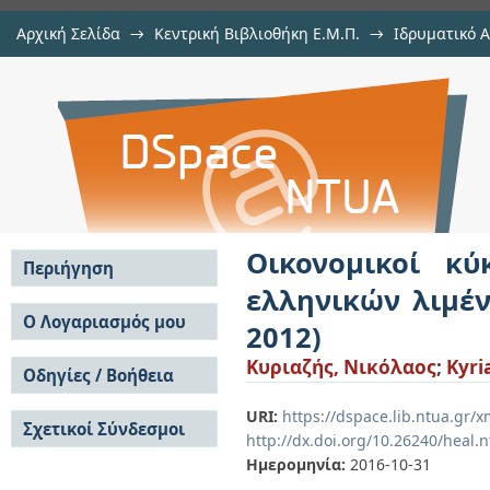
Αρχική Σελίδα
→
Κεντρική Βιβλιοθήκη Ε.Μ.Π.
→
Ιδρυματικό 
Οικονομικοί κύκλοι και θαλάσσ
Εργασίες
→
Εμφάνιση Τεκμηρίου
Αποθετήριο DSpace/Manakin
Μία εμπειρική διερεύνηση (1998 -
Οικονομικοί κ
Περιήγηση
ελληνικών λιμέν
Σε όλο το DSpace
Ο Λογαριασμός μου
2012)
Κοινότητες & Συλλογές
Σύνδεση
Κυριαζής, Νικόλαος
;
Kyri
Ανά Ημερομηνία
Οδηγίες / Βοήθεια
Εγγραφή
Έκδοσης
Οδηγίες Υποβολής
Συγγραφείς
URI:
https://dspace.lib.ntua.gr
Σχετικοί Σύνδεσμοι
Οδηγίες Χρήσης ΙΑ
Τίτλοι
http://dx.doi.org/10.26240/heal.
Συχνές Ερωτήσεις
Θέματα
Ημερομηνία:
2016-10-31
Οδηγίες Υποβολής -
Αυτή η Συλλογή