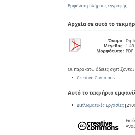
Διπλωματικές Εργασίες
Εμφάνιση πλήρους εγγραφής
Πολιτικές Πρόσβασης
Ανά Ημερομηνία
Έκδοσης
Συγγραφείς
Αρχεία σε αυτό το τεκμήρ
Τίτλοι
Θέματα
Όνομα:
Dipl
Μέγεθος:
1.4
Μορφότυπο:
PDF
Οι παρακάτω άδειες σχετίζονται 
Creative Commons
Αυτό το τεκμήριο εμφανί
Διπλωματικές Εργασίες
[210
Εκτό
Ανα