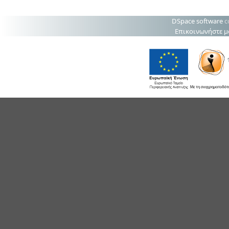
DSpace software
c
Επικοινωνήστε μ