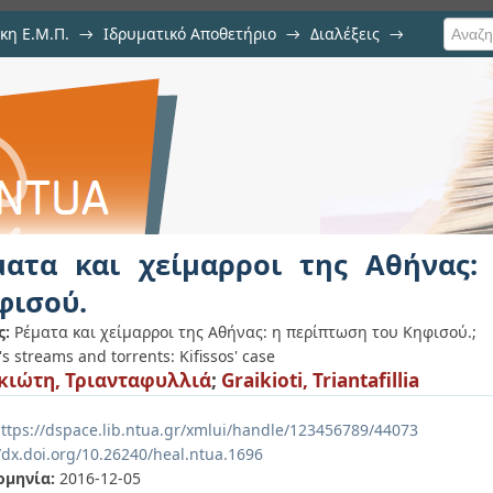
κη Ε.Μ.Π.
→
Ιδρυματικό Αποθετήριο
→
Διαλέξεις
→
ι της Αθήνας: η περίπτωση του Κη
ματα και χείμαρροι της Αθήνας
φισού.
ς:
Ρέματα και χείμαρροι της Αθήνας: η περίπτωση του Κηφισού.;
s streams and torrents: Kifissos' case
κιώτη, Τριανταφυλλιά
;
Graikioti, Triantafillia
ttps://dspace.lib.ntua.gr/xmlui/handle/123456789/44073
/dx.doi.org/10.26240/heal.ntua.1696
ομηνία:
2016-12-05