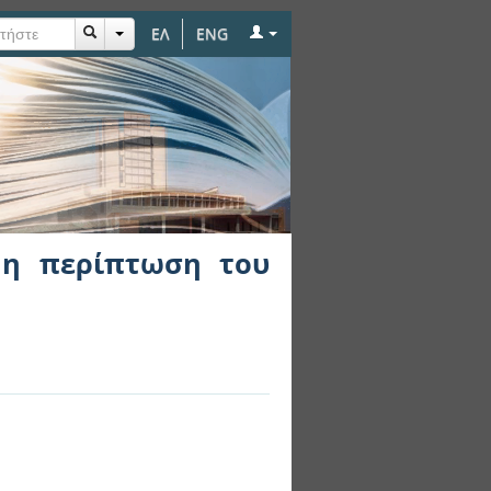
ΕΛ
ENG
φισού.
: η περίπτωση του