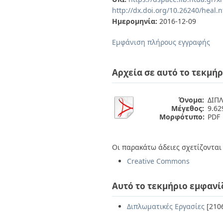
Διπλωματικές Εργασίες
http://dx.doi.org/10.26240/heal.
Πολιτικές Πρόσβασης
Ανά Ημερομηνία
Ημερομηνία:
2016-12-09
Έκδοσης
Συγγραφείς
Εμφάνιση πλήρους εγγραφής
Τίτλοι
Θέματα
Αρχεία σε αυτό το τεκμήρ
Όνομα:
ΔΙΠΛ
Μέγεθος:
9.6
Μορφότυπο:
PDF
Οι παρακάτω άδειες σχετίζονται 
Creative Commons
Αυτό το τεκμήριο εμφανί
Διπλωματικές Εργασίες
[210