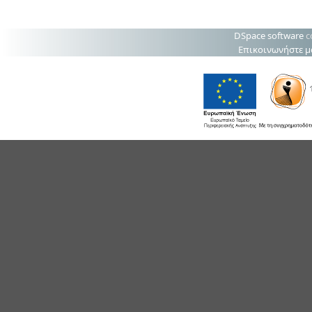
DSpace software
c
Επικοινωνήστε μ