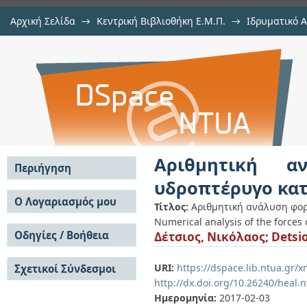
Αρχική Σελίδα
→
Κεντρική Βιβλιοθήκη Ε.Μ.Π.
→
Ιδρυματικό 
Αριθμητική ανάλυση φορτίων σ
Εργασίες
→
Εμφάνιση Τεκμηρίου
Αποθετήριο DSpace/Manakin
τύπου AC45
Αριθμητική α
Περιήγηση
υδροπτέρυγο κα
Σε όλο το DSpace
Ο Λογαριασμός μου
Τίτλος:
Αριθμητική ανάλυση φορ
Κοινότητες & Συλλογές
Numerical analysis of the forces
Σύνδεση
Ανά Ημερομηνία
Οδηγίες / Βοήθεια
Δέτσιος, Νικόλαος
;
Detsi
Εγγραφή
Έκδοσης
Οδηγίες Υποβολής
Συγγραφείς
URI:
https://dspace.lib.ntua.gr
Σχετικοί Σύνδεσμοι
Οδηγίες Χρήσης ΙΑ
Τίτλοι
http://dx.doi.org/10.26240/heal.
Συχνές Ερωτήσεις
Θέματα
Οδηγίες Υποβολής -
Ημερομηνία:
2017-02-03
Αυτή η Συλλογή