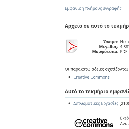
Διπλωματικές Εργασίες
Πολιτικές Πρόσβασης
Ανά Ημερομηνία
Εμφάνιση πλήρους εγγραφής
Έκδοσης
Συγγραφείς
Τίτλοι
Αρχεία σε αυτό το τεκμήρ
Θέματα
Όνομα:
Niko
Μέγεθος:
4.3
Μορφότυπο:
PDF
Οι παρακάτω άδειες σχετίζονται 
Creative Commons
Αυτό το τεκμήριο εμφανί
Διπλωματικές Εργασίες
[210
Εκτό
Ανα