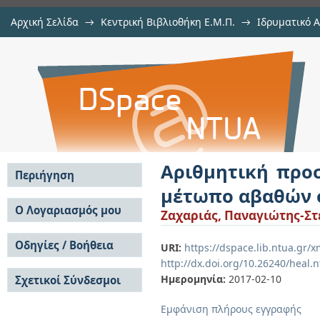
Αρχική Σελίδα
→
Κεντρική Βιβλιοθήκη Ε.Μ.Π.
→
Ιδρυματικό 
Αριθμητική προσομοίωση της μ
Εργασίες
→
Εμφάνιση Τεκμηρίου
Αποθετήριο DSpace/Manakin
σηράγγων
Αριθμητική προ
Περιήγηση
μέτωπο αβαθών 
Σε όλο το DSpace
Ο Λογαριασμός μου
Ζαχαριάς, Παναγιώτης-Σ
Κοινότητες & Συλλογές
Σύνδεση
Ανά Ημερομηνία
Οδηγίες / Βοήθεια
Εγγραφή
URI:
https://dspace.lib.ntua.gr
Έκδοσης
http://dx.doi.org/10.26240/heal.
Οδηγίες Υποβολής
Συγγραφείς
Ημερομηνία:
2017-02-10
Σχετικοί Σύνδεσμοι
Οδηγίες Χρήσης ΙΑ
Τίτλοι
Συχνές Ερωτήσεις
Θέματα
Εμφάνιση πλήρους εγγραφής
Οδηγίες Υποβολής -
Αυτή η Συλλογή