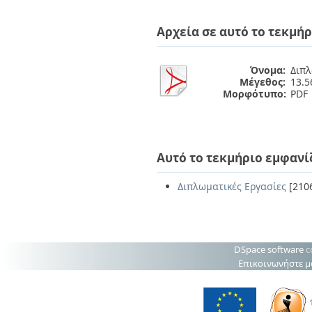
Διπλωματικές Εργασίες
Πολιτικές Πρόσβασης
Ανά Ημερομηνία
Αρχεία σε αυτό το τεκμήρ
Έκδοσης
Συγγραφείς
Τίτλοι
Όνομα:
Διπλ
Θέματα
Μέγεθος:
13.
Μορφότυπο:
PDF
Αυτό το τεκμήριο εμφανί
Διπλωματικές Εργασίες
[210
DSpace software
c
Επικοινωνήστε μ