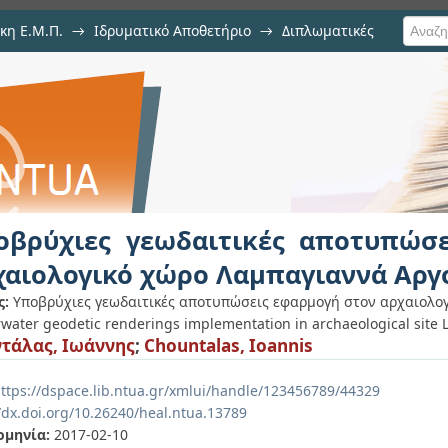
κη Ε.Μ.Π.
→
Ιδρυματικό Αποθετήριο
→
Διπλωματικές
τικές αποτυπώσεις εφαρμογή στον
ίδας
οβρύχιες γεωδαιτικές αποτυπώσ
χαιολογικό χώρο Λαμπαγιαννά Αργ
ς:
Υποβρύχιες γεωδαιτικές αποτυπώσεις εφαρμογή στον αρχαιολο
water geodetic renderings implementation in archaeological site 
τάλας, Ιωάννης
;
Chountalas, Ioannis
ttps://dspace.lib.ntua.gr/xmlui/handle/123456789/44329
//dx.doi.org/10.26240/heal.ntua.13789
ομηνία:
2017-02-10