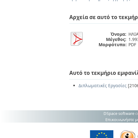
Διπλωματικές Εργασίες
Πολιτικές Πρόσβασης
Ανά Ημερομηνία
Έκδοσης
Αρχεία σε αυτό το τεκμήρ
Συγγραφείς
Τίτλοι
Θέματα
Όνομα:
ΗΛΙ
Μέγεθος:
1.9
Μορφότυπο:
PDF
Αυτό το τεκμήριο εμφανί
Διπλωματικές Εργασίες
[210
DSpace software
c
Επικοινωνήστε μ