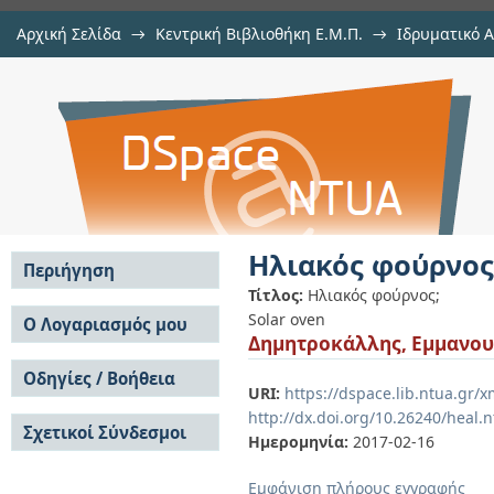
Αρχική Σελίδα
→
Κεντρική Βιβλιοθήκη Ε.Μ.Π.
→
Ιδρυματικό 
Ηλιακός φούρνος
Εργασίες
→
Εμφάνιση Τεκμηρίου
Αποθετήριο DSpace/Manakin
Ηλιακός φούρνος
Περιήγηση
Τίτλος:
Ηλιακός φούρνος;
Σε όλο το DSpace
Solar oven
Ο Λογαριασμός μου
Δημητροκάλλης, Εμμανο
Κοινότητες & Συλλογές
Σύνδεση
Ανά Ημερομηνία
Οδηγίες / Βοήθεια
Εγγραφή
Έκδοσης
URI:
https://dspace.lib.ntua.gr
Οδηγίες Υποβολής
Συγγραφείς
http://dx.doi.org/10.26240/heal.
Σχετικοί Σύνδεσμοι
Οδηγίες Χρήσης ΙΑ
Τίτλοι
Ημερομηνία:
2017-02-16
Συχνές Ερωτήσεις
Θέματα
Οδηγίες Υποβολής -
Εμφάνιση πλήρους εγγραφής
Αυτή η Συλλογή