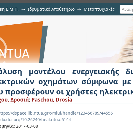
κη Ε.Μ.Π.
→
Ιδρυματικό Αποθετήριο
→
Μεταπτυχιακές
νεργειακής διαχείρισης στόλου 
αστικότητα που προσφέρουν οι 
άλυση μοντέλου ενεργειακής δι
εκτρικών οχημάτων σύμφωνα με 
υ προσφέρουν οι χρήστες ηλεκτρ
ου, Δροσιά
;
Paschou, Drosia
ttps://dspace.lib.ntua.gr/xmlui/handle/123456789/44556
/dx.doi.org/10.26240/heal.ntua.6144
ομηνία:
2017-03-08