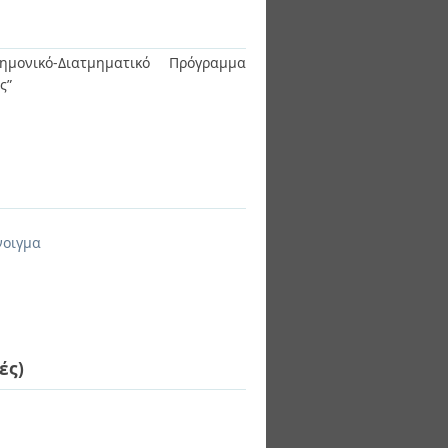
ημονικό-Διατμηματικό Πρόγραμμα
ας”
νοιγμα
ές)