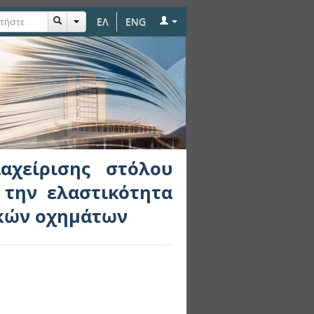
ΕΛ
ENG
ηλεκτρικών οχημάτων
χρήστες ηλεκτρικών
αχείρισης στόλου
την ελαστικότητα
ικών οχημάτων