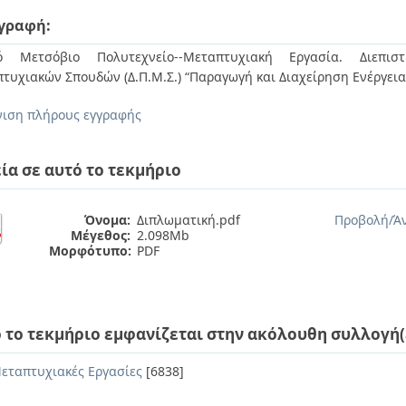
γραφή:
κό Μετσόβιο Πολυτεχνείο--Μεταπτυχιακή Εργασία. Διεπιστ
τυχιακών Σπουδών (Δ.Π.Μ.Σ.) “Παραγωγή και Διαχείρηση Ενέργει
ιση πλήρους εγγραφής
ία σε αυτό το τεκμήριο
Όνομα:
Διπλωματική.pdf
Προβολή/
Ά
Μέγεθος:
2.098Mb
Μορφότυπο:
PDF
 το τεκμήριο εμφανίζεται στην ακόλουθη συλλογή(
εταπτυχιακές Εργασίες
[6838]