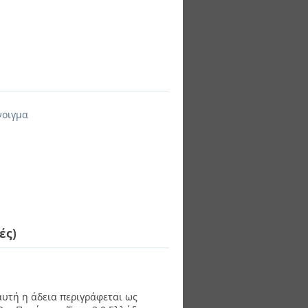
νοιγμα
ές)
 αυτή η άδεια περιγράφεται ως