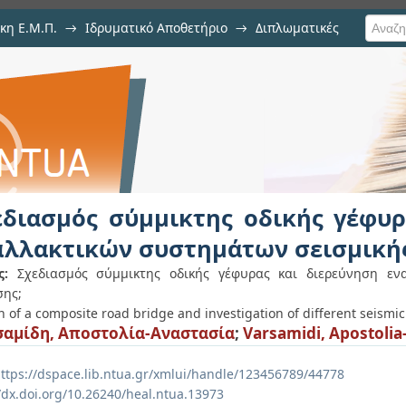
κη Ε.Μ.Π.
→
Ιδρυματικό Αποθετήριο
→
Διπλωματικές
της οδικής γέφυρας και διερε
κής μόνωσης
εδιασμός σύμμικτης οδικής γέφυρ
αλλακτικών συστημάτων σεισμική
ς:
Σχεδιασμός σύμμικτης οδικής γέφυρας και διερεύνηση εν
ης;
 of a composite road bridge and investigation of different seismic
αμίδη, Αποστολία-Αναστασία
;
Varsamidi, Apostolia
ttps://dspace.lib.ntua.gr/xmlui/handle/123456789/44778
//dx.doi.org/10.26240/heal.ntua.13973