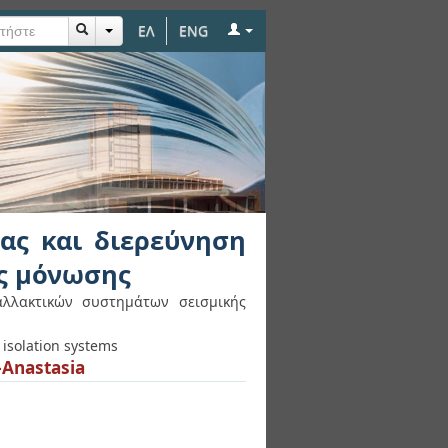
ΕΛ
ENG
ύνηση εναλλακτικών
ας και διερεύνηση
ς μόνωσης
αλλακτικών συστημάτων σεισμικής
 isolation systems
-Anastasia