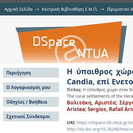
Αρχική Σελίδα
→
Κεντρική Βιβλιοθήκη Ε.Μ.Π.
→
Ιδρυματικό 
Η ύπαιθρος χώρα στον Νομό Ηρ
Εμφάνιση Τεκμηρίου
Αποθετήριο DSpace/Manakin
Ενετοκρατίας
Η ύπαιθρος χώρα
Περιήγηση
Candia, επί Ενετ
Σε όλο το DSpace
Ο Λογαριασμός μου
Τίτλος:
Η ύπαιθρος χώρα στον Νομ
Κοινότητες & Συλλογές
The rural settlements of the Hera
Σύνδεση
Ανά Ημερομηνία
Οδηγίες / Βοήθεια
Βολιτάκη, Αριστέα
;
Σέργ
Εγγραφή
Έκδοσης
Aristea
;
Sergios, Rafail Ari
Οδηγίες Υποβολής
Συγγραφείς
Σχετικοί Σύνδεσμοι
Οδηγίες Χρήσης ΙΑ
Τίτλοι
URI:
https://dspace.lib.ntua.gr
Συχνές Ερωτήσεις
Θέματα
Οδηγίες Υποβολής -
http://dx.doi.org/10.26240/heal.
Αυτή η Συλλογή