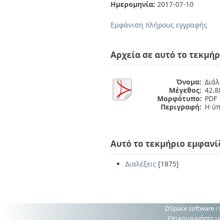
Διπλωματικές Εργασίες
Ημερομηνία:
2017-07-10
Πολιτικές Πρόσβασης
Ανά Ημερομηνία
Έκδοσης
Εμφάνιση πλήρους εγγραφής
Συγγραφείς
Τίτλοι
Θέματα
Αρχεία σε αυτό το τεκμήρ
Όνομα:
Διάλ
Μέγεθος:
42.
Μορφότυπο:
PDF
Περιγραφή:
Η ύπ
Αυτό το τεκμήριο εμφανί
Διαλέξεις
[1875]
DSpace software
c
Επικοινωνήστε μ