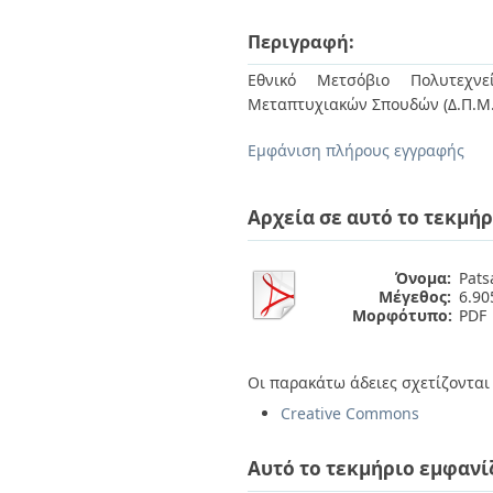
Διπλωματικές Εργασίες
Πολιτικές Πρόσβασης
Ανά Ημερομηνία
Περιγραφή:
Έκδοσης
Συγγραφείς
Εθνικό Μετσόβιο Πολυτεχνεί
Τίτλοι
Μεταπτυχιακών Σπουδών (Δ.Π.Μ
Θέματα
Εμφάνιση πλήρους εγγραφής
Αρχεία σε αυτό το τεκμήρ
Όνομα:
Pats
Μέγεθος:
6.9
Μορφότυπο:
PDF
Οι παρακάτω άδειες σχετίζονται 
Creative Commons
Αυτό το τεκμήριο εμφανί