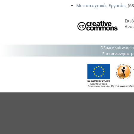
Μεταπτυχιακές Εργασίες
[68
Εκτό
Αναφ
DSpace software
c
Επικοινωνήστε μ