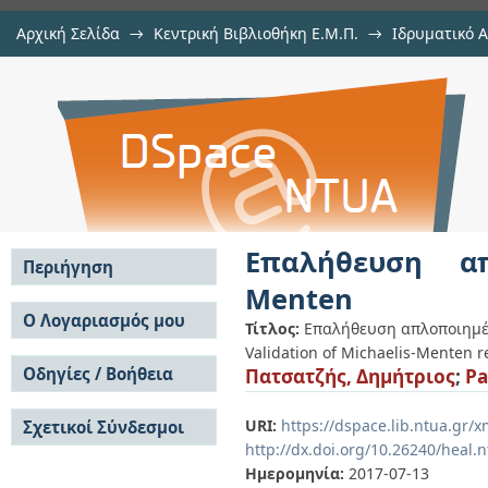
Αρχική Σελίδα
→
Κεντρική Βιβλιοθήκη Ε.Μ.Π.
→
Ιδρυματικό 
Επαλήθευση απλοποιημένων μοντ
Εργασίες
→
Εμφάνιση Τεκμηρίου
Αποθετήριο DSpace/Manakin
Επαλήθευση απ
Περιήγηση
Menten
Σε όλο το DSpace
Ο Λογαριασμός μου
Τίτλος:
Επαλήθευση απλοποιημέ
Κοινότητες & Συλλογές
Validation of Michaelis-Menten 
Σύνδεση
Ανά Ημερομηνία
Οδηγίες / Βοήθεια
Πατσατζής, Δημήτριος
;
Pa
Εγγραφή
Έκδοσης
Οδηγίες Υποβολής
Συγγραφείς
URI:
https://dspace.lib.ntua.gr
Σχετικοί Σύνδεσμοι
Οδηγίες Χρήσης ΙΑ
Τίτλοι
http://dx.doi.org/10.26240/heal.
Συχνές Ερωτήσεις
Θέματα
Οδηγίες Υποβολής -
Ημερομηνία:
2017-07-13
Αυτή η Συλλογή