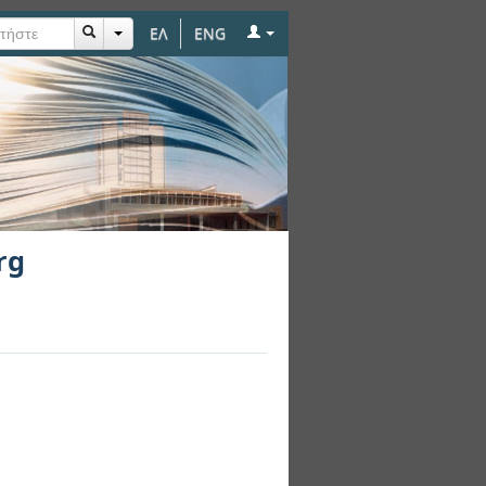
ΕΛ
ENG
rg