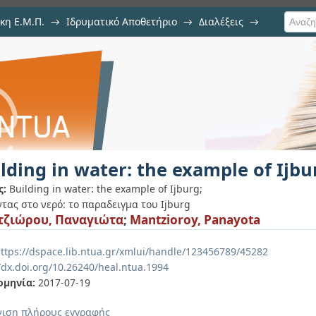
κη Ε.Μ.Π.
→
Ιδρυματικό Αποθετήριο
→
Διαλέξεις
→
he example of Ijburg
lding in water: the example of Ijbu
ς:
Building in water: the example of Ijburg;
ντας στο νερό: το παραδειγμα του Ijburg
τζιώρου, Παναγιώτα
;
Mantzioroy, Panayota
ttps://dspace.lib.ntua.gr/xmlui/handle/123456789/45282
/dx.doi.org/10.26240/heal.ntua.1994
ομηνία:
2017-07-19
ιση πλήρους εγγραφής