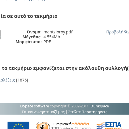
ία σε αυτό το τεκμήριο
Όνομα:
mantzioroy.pdf
Προβολή/
Ά
Μέγεθος:
4.554Mb
Μορφότυπο:
PDF
 το τεκμήριο εμφανίζεται στην ακόλουθη συλλογή(
ιαλέξεις
[1875]
DSpace software
copyright © 2002-2011
Duraspace
Επικοινωνήστε μαζί μας
|
Στείλτε Παρατηρήσεις