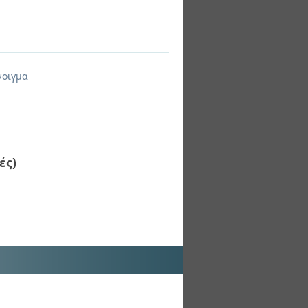
νοιγμα
ές)