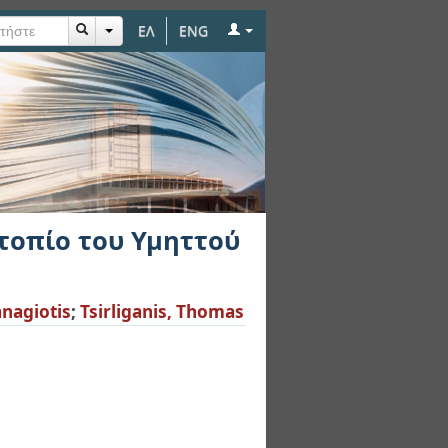
ΕΛ
ENG
ού
 τοπίο του Υμηττού
anagiotis
;
Tsirliganis, Thomas