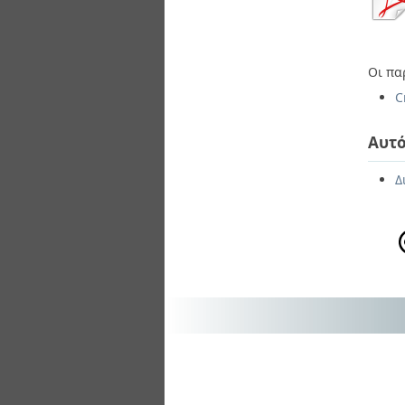
Οι πα
C
Αυτό
Δ