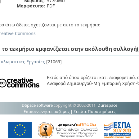
Μέγεθος:
37.90Mb
Μορφότυπο:
PDF
ρακάτω άδειες σχετίζονται με αυτό το τεκμήριο:
reative Commons
 το τεκμήριο εμφανίζεται στην ακόλουθη συλλογή(
ιπλωματικές Εργασίες
[21069]
Εκτός από όπου ορίζεται κάτι διαφορετικό,
Αναφορά Δημιουργού-Μη Εμπορική Χρήση-Ό
DSpace software
copyright © 2002-2011
Duraspace
Επικοινωνήστε μαζί μας
|
Στείλτε Παρατηρήσεις