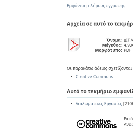
Διπλωματικές Εργασίες
Εμφάνιση πλήρους εγγραφής
Πολιτικές Πρόσβασης
Ανά Ημερομηνία
Έκδοσης
Συγγραφείς
Αρχεία σε αυτό το τεκμήρ
Τίτλοι
Θέματα
Όνομα:
ΔΙΠΛ
Μέγεθος:
4.9
Μορφότυπο:
PDF
Οι παρακάτω άδειες σχετίζονται 
Creative Commons
Αυτό το τεκμήριο εμφανί
Διπλωματικές Εργασίες
[210
Εκτό
Ανα