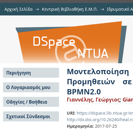
Αρχική Σελίδα
→
Κεντρική Βιβλιοθήκη Ε.Μ.Π.
→
Ιδρυματικό 
Μοντελοποίηση Επιχειρησιακώ
Εργασίες
→
Εμφάνιση Τεκμηρίου
Αποθετήριο DSpace/Manakin
Βιομηχανία με τη χρήση BPMN2.0
Μοντελοποίησ
Περιήγηση
Προμηθειών σε
Σε όλο το DSpace
Ο Λογαριασμός μου
BPMN2.0
Κοινότητες & Συλλογές
Σύνδεση
Γιαννέλης, Γεώργιος
;
Gian
Ανά Ημερομηνία
Οδηγίες / Βοήθεια
Εγγραφή
Έκδοσης
Οδηγίες Υποβολής
Συγγραφείς
URI:
https://dspace.lib.ntua.gr
Σχετικοί Σύνδεσμοι
Οδηγίες Χρήσης ΙΑ
Τίτλοι
http://dx.doi.org/10.26240/heal.
Συχνές Ερωτήσεις
Θέματα
Ημερομηνία:
2017-07-25
Οδηγίες Υποβολής -
Αυτή η Συλλογή