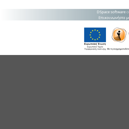
DSpace software
c
Επικοινωνήστε μ