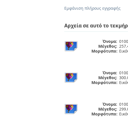
Διπλωματικές Εργασίες
Πολιτικές Πρόσβασης
Ανά Ημερομηνία
Εμφάνιση πλήρους εγγραφής
Έκδοσης
Συγγραφείς
Τίτλοι
Αρχεία σε αυτό το τεκμήρ
Θέματα
Όνομα:
0100
Μέγεθος:
257.
Μορφότυπο:
Εικό
Όνομα:
0100
Μέγεθος:
300.
Μορφότυπο:
Εικό
Όνομα:
0100
Μέγεθος:
299.
Μορφότυπο:
Εικό