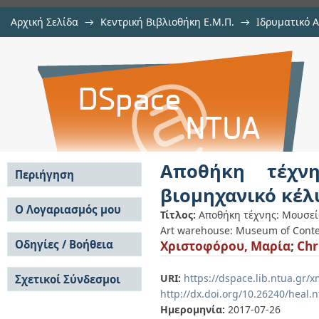
Αρχική Σελίδα
→
Κεντρική Βιβλιοθήκη Ε.Μ.Π.
→
Ιδρυματικό 
Αποθήκη τέχνης: Μουσείο Σύγχρο
Εργασίες
→
Εμφάνιση Τεκμηρίου
Αποθετήριο DSpace/Manakin
Λεμεσό
Αποθήκη τέχνη
Περιήγηση
βιομηχανικό κέλ
Σε όλο το DSpace
Ο Λογαριασμός μου
Τίτλος:
Αποθήκη τέχνης: Μουσεί
Κοινότητες & Συλλογές
Art warehouse: Museum of Contem
Σύνδεση
Ανά Ημερομηνία
Οδηγίες / Βοήθεια
Χριστοφόρου, Μαρία
;
Chr
Εγγραφή
Έκδοσης
Οδηγίες Υποβολής
Συγγραφείς
URI:
https://dspace.lib.ntua.gr
Σχετικοί Σύνδεσμοι
Οδηγίες Χρήσης ΙΑ
Τίτλοι
http://dx.doi.org/10.26240/heal.
Συχνές Ερωτήσεις
Θέματα
Οδηγίες Υποβολής -
Ημερομηνία:
2017-07-26
Αυτή η Συλλογή