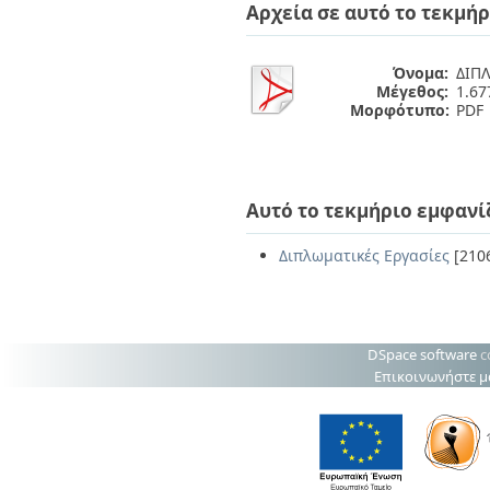
Διπλωματικές Εργασίες
Αρχεία σε αυτό το τεκμήρ
Πολιτικές Πρόσβασης
Ανά Ημερομηνία
Έκδοσης
Όνομα:
ΔΙΠΛ
Συγγραφείς
Μέγεθος:
1.6
Τίτλοι
Μορφότυπο:
PDF
Θέματα
Αυτό το τεκμήριο εμφανί
Διπλωματικές Εργασίες
[210
DSpace software
c
Επικοινωνήστε μ