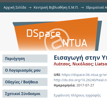
Αρχική Σελίδα
→
Κεντρική Βιβλιοθήκη Ε.Μ.Π.
→
Ιδρυματικό 
Εισαγωγή στην Υπερσυμμετρία
Εργασίες
→
Εμφάνιση Τεκμηρίου
Αποθετήριο DSpace/Manakin
Εισαγωγή στην 
Περιήγηση
Λιάτσος, Νικόλαος
;
Liats
Σε όλο το DSpace
Ο Λογαριασμός μου
URI:
https://dspace.lib.ntua.gr
Κοινότητες & Συλλογές
Σύνδεση
http://dx.doi.org/10.26240/heal.
Ανά Ημερομηνία
Οδηγίες / Βοήθεια
Εγγραφή
Έκδοσης
Ημερομηνία:
2017-07-27
Οδηγίες Υποβολής
Συγγραφείς
Σχετικοί Σύνδεσμοι
Οδηγίες Χρήσης ΙΑ
Τίτλοι
Εμφάνιση πλήρους εγγραφής
Συχνές Ερωτήσεις
Θέματα
Οδηγίες Υποβολής -
Αυτή η Συλλογή