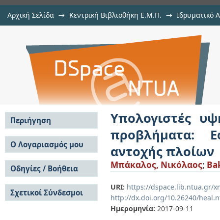
Αρχική Σελίδα
→
Κεντρική Βιβλιοθήκη Ε.Μ.Π.
→
Ιδρυματικό 
Υπολογιστές υψηλής επίδοσης
Εργασίες
→
Εμφάνιση Τεκμηρίου
Αποθετήριο DSpace/Manakin
Εφαρμογή στην επιτήρηση δομική
Υπολογιστές υψ
Περιήγηση
προβλήματα: Ε
Σε όλο το DSpace
Ο Λογαριασμός μου
αντοχής πλοίων
Κοινότητες & Συλλογές
Σύνδεση
Μπάκαλος, Νικόλαος
;
Bak
Ανά Ημερομηνία
Οδηγίες / Βοήθεια
Εγγραφή
Έκδοσης
Οδηγίες Υποβολής
Συγγραφείς
URI:
https://dspace.lib.ntua.gr
Σχετικοί Σύνδεσμοι
Οδηγίες Χρήσης ΙΑ
Τίτλοι
http://dx.doi.org/10.26240/heal.
Συχνές Ερωτήσεις
Θέματα
Ημερομηνία:
2017-09-11
Οδηγίες Υποβολής -
Αυτή η Συλλογή