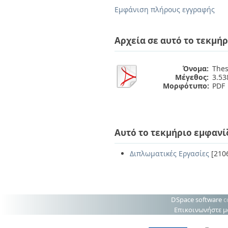
Διπλωματικές Εργασίες
Εμφάνιση πλήρους εγγραφής
Πολιτικές Πρόσβασης
Ανά Ημερομηνία
Έκδοσης
Συγγραφείς
Αρχεία σε αυτό το τεκμήρ
Τίτλοι
Θέματα
Όνομα:
Thesi
Μέγεθος:
3.5
Μορφότυπο:
PDF
Αυτό το τεκμήριο εμφανί
Διπλωματικές Εργασίες
[210
DSpace software
c
Επικοινωνήστε μ