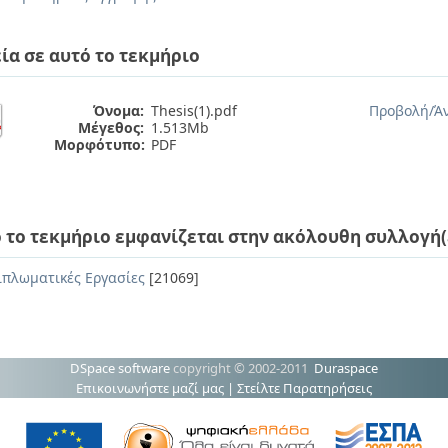
ία σε αυτό το τεκμήριο
Όνομα:
Thesis(1).pdf
Προβολή/
Ά
Μέγεθος:
1.513Mb
Μορφότυπο:
PDF
 το τεκμήριο εμφανίζεται στην ακόλουθη συλλογή(
ιπλωματικές Εργασίες
[21069]
DSpace software
copyright © 2002-2011
Duraspace
Επικοινωνήστε μαζί μας
|
Στείλτε Παρατηρήσεις