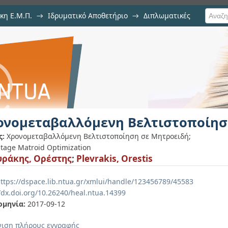
κη Ε.Μ.Π.
→
Ιδρυματικό Αποθετήριο
→
Διπλωματικές
η Βελτιστοποίηση σε Μητροειδή
ονομεταβαλλόμενη Βελτιστοποίησ
ς:
Χρονομεταβαλλόμενη Βελτιστοποίηση σε Μητροειδή;
stage Matroid Optimization
ράκης, Ορέστης
;
Plevrakis, Orestis
ttps://dspace.lib.ntua.gr/xmlui/handle/123456789/45583
//dx.doi.org/10.26240/heal.ntua.14399
ομηνία:
2017-09-12
ιση πλήρους εγγραφής