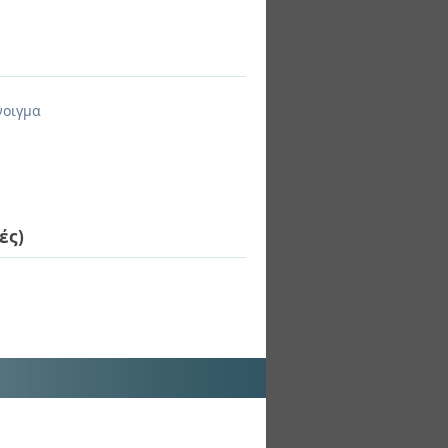
νοιγμα
ές)