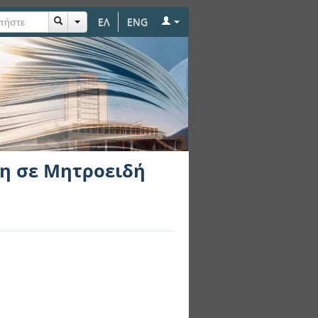
ΕΛ
ENG
η σε Μητροειδή