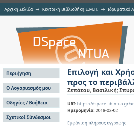
Αρχική Σελίδα
→
Κεντρική Βιβλιοθήκη Ε.Μ.Π.
→
Ιδρυματικό 
Επιλογή και Χρήση Υλικών σε
φοιτητών
→
Εμφάνιση Τεκμηρίου
Αποθετήριο DSpace/Manakin
περιβάλλον.
Επιλογή και Χρή
Περιήγηση
προς το περιβάλ
Σε όλο το DSpace
Ο Λογαριασμός μου
Ζεπάτου, Βασιλική
;
Σπυρ
Κοινότητες & Συλλογές
Σύνδεση
Ανά Ημερομηνία
Οδηγίες / Βοήθεια
Εγγραφή
URI:
https://dspace.lib.ntua.gr
Έκδοσης
Ημερομηνία:
2018-02-02
Οδηγίες Υποβολής
Συγγραφείς
Σχετικοί Σύνδεσμοι
Οδηγίες Χρήσης ΙΑ
Τίτλοι
Εμφάνιση πλήρους εγγραφής
Συχνές Ερωτήσεις
Θέματα
Οδηγίες Υποβολής -
Αυτή η Συλλογή