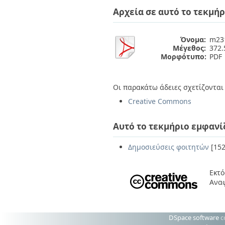
Διπλωματικές Εργασίες
Αρχεία σε αυτό το τεκμήρ
Πολιτικές Πρόσβασης
Ανά Ημερομηνία
Έκδοσης
Συγγραφείς
Όνομα:
m231
Τίτλοι
Μέγεθος:
372.
Θέματα
Μορφότυπο:
PDF
Οι παρακάτω άδειες σχετίζονται 
Creative Commons
Αυτό το τεκμήριο εμφανί
Δημοσιεύσεις φοιτητών
[152
Εκτό
Ανα
DSpace software
c