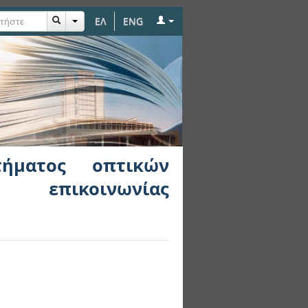
ΕΛ
ENG
ήρων και ασύρματης
ήματος οπτικών
 επικοινωνίας