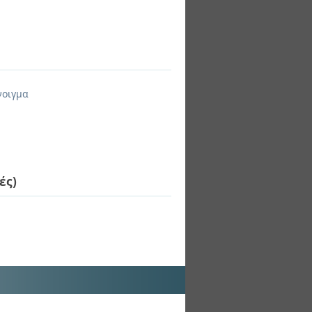
νοιγμα
ές)