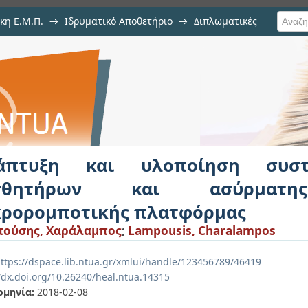
κη Ε.Μ.Π.
→
Ιδρυματικό Αποθετήριο
→
Διπλωματικές
οίηση συστήματος οπτικών αισθητ
ορομποτικής πλατφόρμας
άπτυξη και υλοποίηση συστ
σθητήρων και ασύρματης
κρορομποτικής πλατφόρμας
πούσης, Χαράλαμπος
;
Lampousis, Charalampos
ttps://dspace.lib.ntua.gr/xmlui/handle/123456789/46419
//dx.doi.org/10.26240/heal.ntua.14315
ομηνία:
2018-02-08