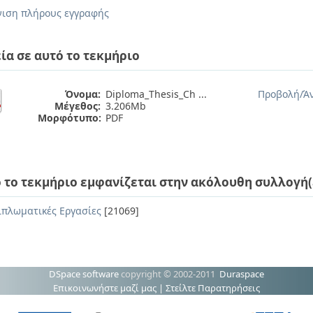
ιση πλήρους εγγραφής
ία σε αυτό το τεκμήριο
Όνομα:
Diploma_Thesis_Ch ...
Προβολή/
Ά
Μέγεθος:
3.206Mb
Μορφότυπο:
PDF
 το τεκμήριο εμφανίζεται στην ακόλουθη συλλογή(
ιπλωματικές Εργασίες
[21069]
DSpace software
copyright © 2002-2011
Duraspace
Επικοινωνήστε μαζί μας
|
Στείλτε Παρατηρήσεις