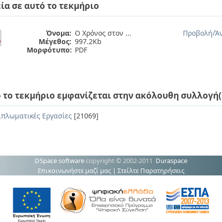
ία σε αυτό το τεκμήριο
Όνομα:
Ο Χρόνος στον ...
Προβολή/
Ά
Μέγεθος:
997.2Kb
Μορφότυπο:
PDF
 το τεκμήριο εμφανίζεται στην ακόλουθη συλλογή(
ιπλωματικές Εργασίες
[21069]
DSpace software
copyright © 2002-2011
Duraspace
Επικοινωνήστε μαζί μας
|
Στείλτε Παρατηρήσεις