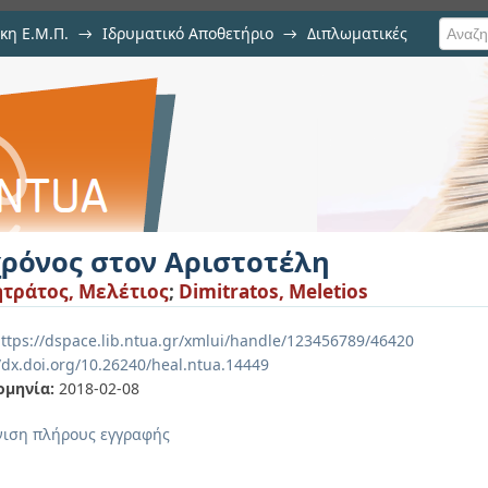
κη Ε.Μ.Π.
→
Ιδρυματικό Αποθετήριο
→
Διπλωματικές
τοτέλη
χρόνος στον Αριστοτέλη
τράτος, Μελέτιος
;
Dimitratos, Meletios
ttps://dspace.lib.ntua.gr/xmlui/handle/123456789/46420
//dx.doi.org/10.26240/heal.ntua.14449
ομηνία:
2018-02-08
ιση πλήρους εγγραφής