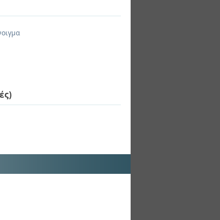
νοιγμα
ές)