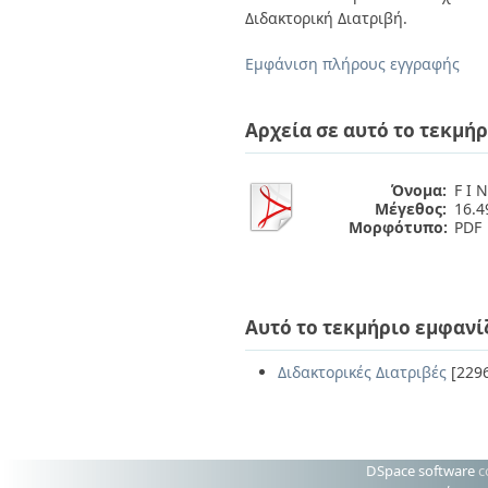
Διπλωματικές Εργασίες
Διδακτορική Διατριβή.
Πολιτικές Πρόσβασης
Ανά Ημερομηνία
Έκδοσης
Εμφάνιση πλήρους εγγραφής
Συγγραφείς
Τίτλοι
Θέματα
Αρχεία σε αυτό το τεκμήρ
Όνομα:
F I 
Μέγεθος:
16.
Μορφότυπο:
PDF
Αυτό το τεκμήριο εμφανί
Διδακτορικές Διατριβές
[229
DSpace software
c