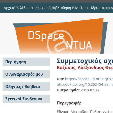
Αρχική Σελίδα
→
Κεντρική Βιβλιοθήκη Ε.Μ.Π.
→
Ιδρυματικό 
Συμμετοχικός σχεδιασμός
Διατριβές
→
Εμφάνιση Τεκμηρίου
Αποθετήριο DSpace/Manakin
Συμμετοχικός σχ
Περιήγηση
Βαζάκας, Αλέξανδρος Θε
Σε όλο το DSpace
Ο Λογαριασμός μου
URI:
https://dspace.lib.ntua.gr
Κοινότητες & Συλλογές
Σύνδεση
http://dx.doi.org/10.26240/heal.
Ανά Ημερομηνία
Οδηγίες / Βοήθεια
Εγγραφή
Έκδοσης
Ημερομηνία:
2018-02-22
Οδηγίες Υποβολής
Συγγραφείς
Σχετικοί Σύνδεσμοι
Οδηγίες Χρήσης ΙΑ
Τίτλοι
Περιγραφή:
Συχνές Ερωτήσεις
Θέματα
Οδηγίες Υποβολής -
Εθνικό Μετσόβιο Πολυτεχνείο
Αυτή η Συλλογή