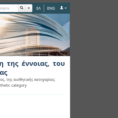
ΕΛ
ENG
του αισθήματος, της
η της έννοιας, του
ίας
ος, της αισθητικής κατηγορίας;
sthetic category