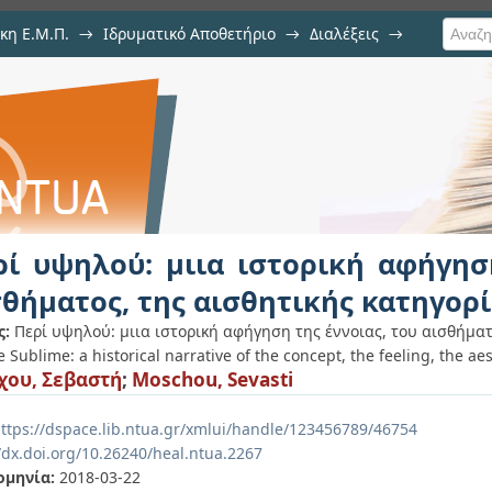
κη Ε.Μ.Π.
→
Ιδρυματικό Αποθετήριο
→
Διαλέξεις
→
ιστορική αφήγηση της έννοιας, 
ίας
ρί υψηλού: μιια ιστορική αφήγησ
σθήματος, της αισθητικής κατηγορ
ς:
Περί υψηλού: μιια ιστορική αφήγηση της έννοιας, του αισθήματ
 Sublime: a historical narrative of the concept, the feeling, the ae
ου, Σεβαστή
;
Moschou, Sevasti
ttps://dspace.lib.ntua.gr/xmlui/handle/123456789/46754
/dx.doi.org/10.26240/heal.ntua.2267
ομηνία:
2018-03-22