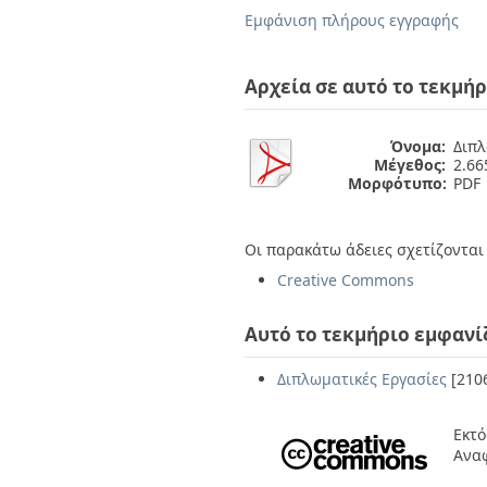
Διπλωματικές Εργασίες
Εμφάνιση πλήρους εγγραφής
Πολιτικές Πρόσβασης
Ανά Ημερομηνία
Έκδοσης
Συγγραφείς
Αρχεία σε αυτό το τεκμήρ
Τίτλοι
Θέματα
Όνομα:
Διπλ
Μέγεθος:
2.6
Μορφότυπο:
PDF
Οι παρακάτω άδειες σχετίζονται 
Creative Commons
Αυτό το τεκμήριο εμφανί
Διπλωματικές Εργασίες
[210
Εκτό
Ανα