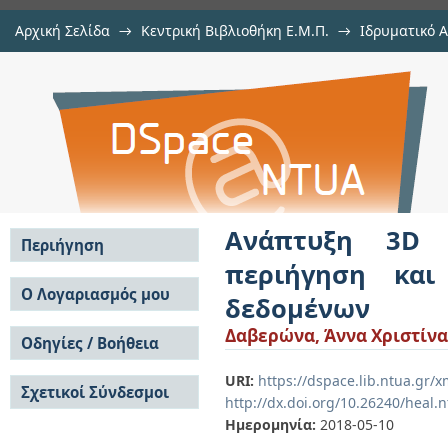
Αρχική Σελίδα
→
Κεντρική Βιβλιοθήκη Ε.Μ.Π.
→
Ιδρυματικό 
Ανάπτυξη 3D εικονικού περιβάλλο
Εργασίες
→
Εμφάνιση Τεκμηρίου
Αποθετήριο DSpace/Manakin
απτών πολιτιστικών δεδομένων
Ανάπτυξη 3D ε
Περιήγηση
περιήγηση και
Σε όλο το DSpace
Ο Λογαριασμός μου
δεδομένων
Κοινότητες & Συλλογές
Σύνδεση
Δαβερώνα, Άννα Χριστίνα
Ανά Ημερομηνία
Οδηγίες / Βοήθεια
Εγγραφή
Έκδοσης
Οδηγίες Υποβολής
Συγγραφείς
URI:
https://dspace.lib.ntua.gr
Σχετικοί Σύνδεσμοι
Οδηγίες Χρήσης ΙΑ
Τίτλοι
http://dx.doi.org/10.26240/heal.
Συχνές Ερωτήσεις
Θέματα
Ημερομηνία:
2018-05-10
Οδηγίες Υποβολής -
Αυτή η Συλλογή