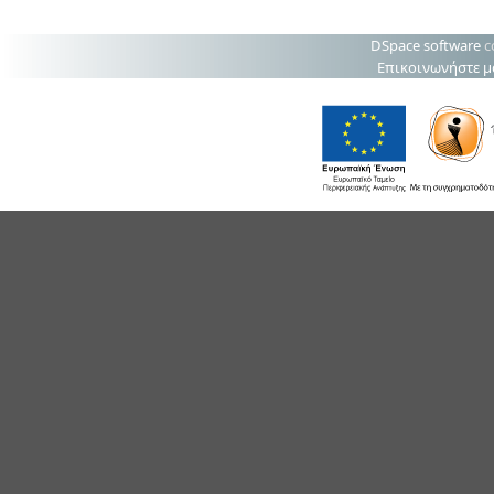
DSpace software
c
Επικοινωνήστε μ