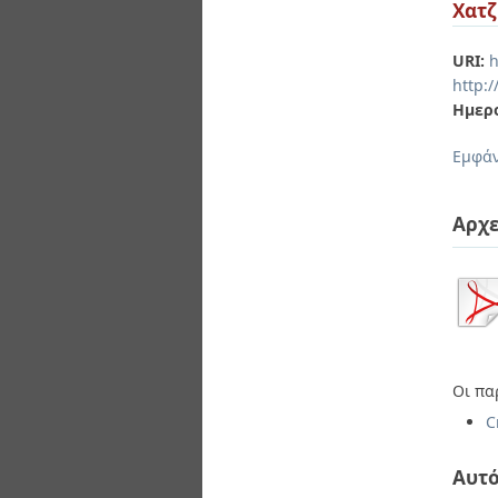
Διπλωματικές Εργασίες
Χατζ
Πολιτικές Πρόσβασης
Ανά Ημερομηνία
Έκδοσης
URI:
h
Συγγραφείς
http:
Τίτλοι
Ημερ
Θέματα
Εμφάν
Αρχε
Οι πα
C
Αυτό