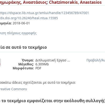
ημωράκης, Αναστάσιος
;
Chatzimorakis, Anastasios
ttps://dspace.lib.ntua.gr/xmlui/handle/123456789/47001
//dx.doi.org/10.26240/heal.ntua.15585
ομηνία:
2018-06-01
ιση πλήρους εγγραφής
ία σε αυτό το τεκμήριο
Όνομα:
Διπλωματική Εργασ ...
Προβολή/
Ά
Μέγεθος:
6.309Mb
Μορφότυπο:
PDF
ρακάτω άδειες σχετίζονται με αυτό το τεκμήριο:
reative Commons
 το τεκμήριο εμφανίζεται στην ακόλουθη συλλογή(