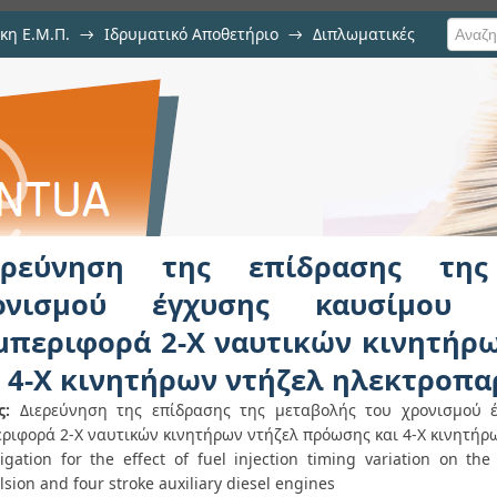
κη Ε.Μ.Π.
→
Ιδρυματικό Αποθετήριο
→
Διπλωματικές
πίδρασης της μεταβολής του 
ουργική συμπεριφορά 2-Χ ναυτικώ
νητήρων ντήζελ ηλεκτροπαραγωγή
ερεύνηση της επίδρασης τη
ονισμού έγχυσης καυσίμου 
μπεριφορά 2-Χ ναυτικών κινητήρ
ι 4-Χ κινητήρων ντήζελ ηλεκτροπ
ς:
Διερεύνηση της επίδρασης της μεταβολής του χρονισμού έ
ριφορά 2-Χ ναυτικών κινητήρων ντήζελ πρόωσης και 4-Χ κινητήρ
tigation for the effect of fuel injection timing variation on t
sion and four stroke auxiliary diesel engines