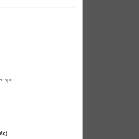
νοιγμα
ές)