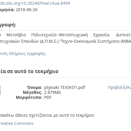
/dx.doi.org/10.26240/heal.ntua.8494
ομηνία:
2018-06-26
γραφή:
κό Μετσόβιο Πολυτεχνείο--Μεταπτυχιακή Εργασία. Διεπιστ
τυχιακών Σπουδών (Δ.Π.Μ.Σ.) “Τεχνο-Οικονομικά Συστήματα (ΜΒΑ
ιση πλήρους εγγραφής
ία σε αυτό το τεκμήριο
Όνομα:
ptyxiaki ΤΕΛΙΚΟ1.pdf
Προβολή/
Ά
Μέγεθος:
2.879Mb
Μορφότυπο:
PDF
ρακάτω άδειες σχετίζονται με αυτό το τεκμήριο:
reative Commons