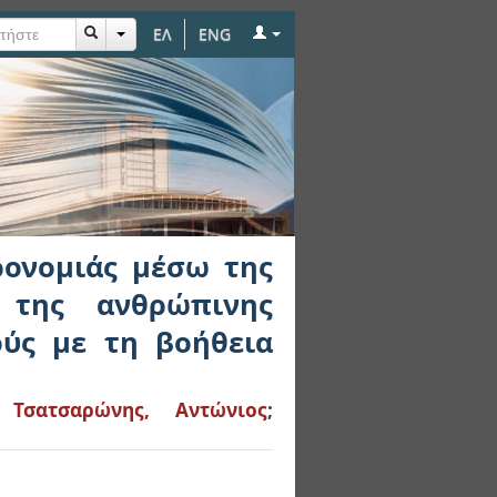
ΕΛ
ENG
 μοντελοποίησης και
ακούς χορούς με τη
ρονομιάς μέσω της
 της ανθρώπινης
ούς με τη βοήθεια
;
Τσατσαρώνης, Αντώνιος
;