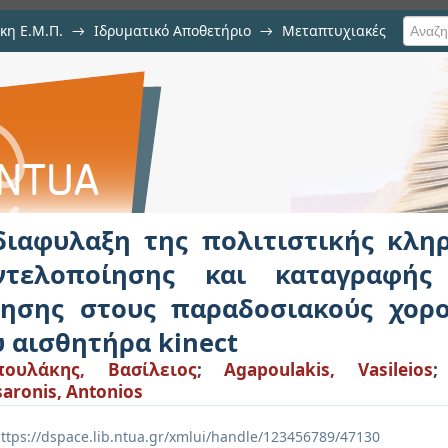
κη Ε.Μ.Π.
→
Ιδρυματικό Αποθετήριο
→
Μεταπτυχιακές
λιτιστικής κληρονομιάς μέσω της
θρώπινης κίνησης στους παραδοσι
ρα kinect
διαφυλαξη της πολιτιστικής κλη
ντελοποίησης και καταγραφής
νησης στους παραδοσιακούς χορ
υ αισθητήρα kinect
πουλάκης, Βασίλειος
;
Agapoulakis, Vasileios
saronis, Antonios
ttps://dspace.lib.ntua.gr/xmlui/handle/123456789/47130