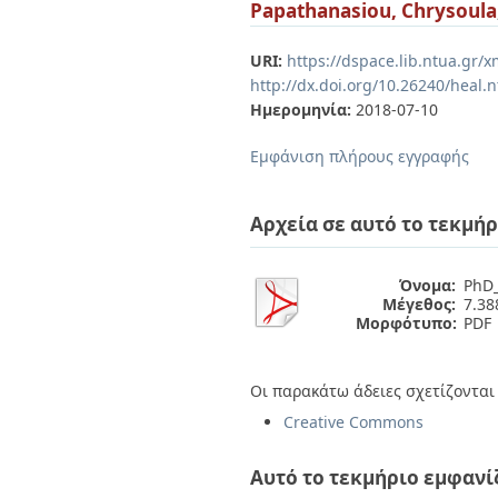
Διπλωματικές Εργασίες
Papathanasiou, Chrysoula
Πολιτικές Πρόσβασης
Ανά Ημερομηνία
Έκδοσης
URI:
https://dspace.lib.ntua.gr
Συγγραφείς
http://dx.doi.org/10.26240/heal.
Τίτλοι
Ημερομηνία:
2018-07-10
Θέματα
Εμφάνιση πλήρους εγγραφής
Αρχεία σε αυτό το τεκμήρ
Όνομα:
PhD_
Μέγεθος:
7.3
Μορφότυπο:
PDF
Οι παρακάτω άδειες σχετίζονται 
Creative Commons
Αυτό το τεκμήριο εμφανί