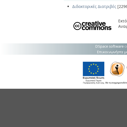
Διδακτορικές Διατριβές
[229
Εκτό
Ανα
DSpace software
c
Επικοινωνήστε μ