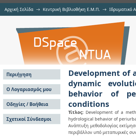
Αρχική Σελίδα
→
Κεντρική Βιβλιοθήκη Ε.Μ.Π.
→
Ιδρυματικό 
Development of a methodology for
Διατριβές
→
Εμφάνιση Τεκμηρίου
Αποθετήριο DSpace/Manakin
of the flood-related hydrologica
post-fire conditions
Development of a
Περιήγηση
dynamic evoluti
Σε όλο το DSpace
Ο Λογαριασμός μου
behavior of pe
Κοινότητες & Συλλογές
Σύνδεση
conditions
Ανά Ημερομηνία
Οδηγίες / Βοήθεια
Εγγραφή
Έκδοσης
Τίτλος:
Development of a metho
Οδηγίες Υποβολής
Συγγραφείς
Σχετικοί Σύνδεσμοι
hydrological behavior of periurb
Οδηγίες Χρήσης ΙΑ
Τίτλοι
Συχνές Ερωτήσεις
Ανάπτυξη μεθοδολογίας εκτίμηση
Θέματα
Οδηγίες Υποβολής -
περιβάλλον υπό μεταπυρικές συ
Αυτή η Συλλογή