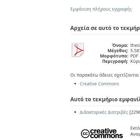
Διπλωματικές Εργασίες
Πολιτικές Πρόσβασης
Ανά Ημερομηνία
Εμφάνιση πλήρους εγγραφής
Έκδοσης
Συγγραφείς
Τίτλοι
Αρχεία σε αυτό το τεκμήρ
Θέματα
Όνομα:
thes
Μέγεθος:
5.5
Μορφότυπο:
PDF
Περιγραφή:
Κύρι
Οι παρακάτω άδειες σχετίζονται 
Creative Commons
Αυτό το τεκμήριο εμφανί
Διδακτορικές Διατριβές
[229
Εκτό
Αναφ