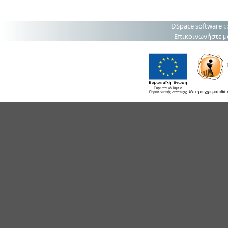
DSpace software
c
Επικοινωνήστε μ