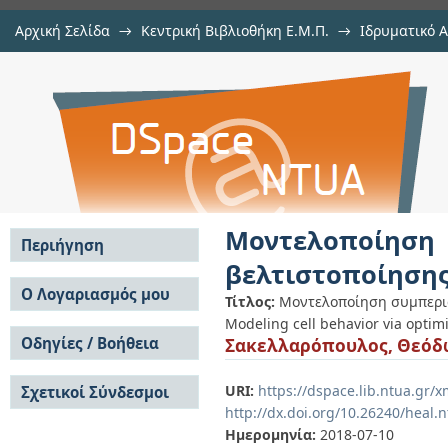
Αρχική Σελίδα
→
Κεντρική Βιβλιοθήκη Ε.Μ.Π.
→
Ιδρυματικό 
Μοντελοποίηση συμπεριφοράς κυ
Διατριβές
→
Εμφάνιση Τεκμηρίου
Αποθετήριο DSpace/Manakin
Μοντελοποίηση 
Περιήγηση
βελτιστοποίηση
Σε όλο το DSpace
Ο Λογαριασμός μου
Τίτλος:
Μοντελοποίηση συμπερι
Κοινότητες & Συλλογές
Modeling cell behavior via opti
Σύνδεση
Ανά Ημερομηνία
Οδηγίες / Βοήθεια
Σακελλαρόπουλος, Θεόδ
Εγγραφή
Έκδοσης
Οδηγίες Υποβολής
Συγγραφείς
URI:
https://dspace.lib.ntua.gr
Σχετικοί Σύνδεσμοι
Οδηγίες Χρήσης ΙΑ
Τίτλοι
http://dx.doi.org/10.26240/heal.
Συχνές Ερωτήσεις
Θέματα
Οδηγίες Υποβολής -
Ημερομηνία:
2018-07-10
Αυτή η Συλλογή