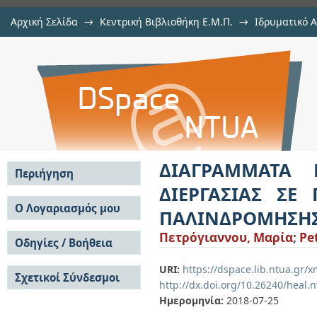
Αρχική Σελίδα
→
Κεντρική Βιβλιοθήκη Ε.Μ.Π.
→
Ιδρυματικό 
ΔΙΑΓΡΑΜΜΑΤΑ ΕΛΕΓΧΟΥ ΚΑΙ ΔΕΙΚ
Εργασίες
→
Εμφάνιση Τεκμηρίου
Αποθετήριο DSpace/Manakin
ΓΡΑΜΜΙΚΗΣ ΚΑΙ ΛΟΓΙΣΤΙΚΗΣ ΠΑΛ
ΔΙΑΓΡΑΜΜΑΤΑ 
Περιήγηση
ΔΙΕΡΓΑΣΙΑΣ ΣΕ
Σε όλο το DSpace
Ο Λογαριασμός μου
ΠΑΛΙΝΔΡΟΜΗΣΗ
Κοινότητες & Συλλογές
Σύνδεση
Πετρόγιαννου, Μαρία
;
Pe
Ανά Ημερομηνία
Οδηγίες / Βοήθεια
Εγγραφή
Έκδοσης
Οδηγίες Υποβολής
Συγγραφείς
URI:
https://dspace.lib.ntua.gr
Σχετικοί Σύνδεσμοι
Οδηγίες Χρήσης ΙΑ
Τίτλοι
http://dx.doi.org/10.26240/heal.
Συχνές Ερωτήσεις
Θέματα
Ημερομηνία:
2018-07-25
Οδηγίες Υποβολής -
Αυτή η Συλλογή