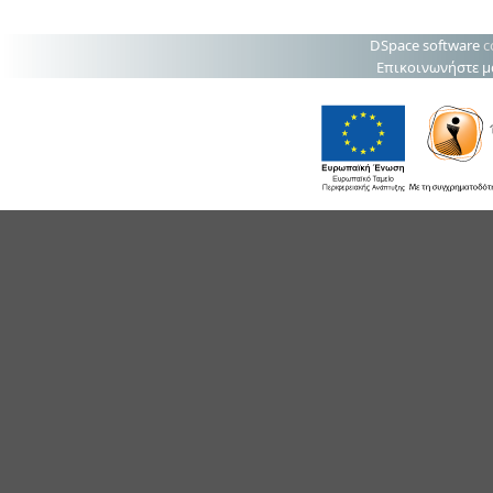
DSpace software
c
Επικοινωνήστε μ