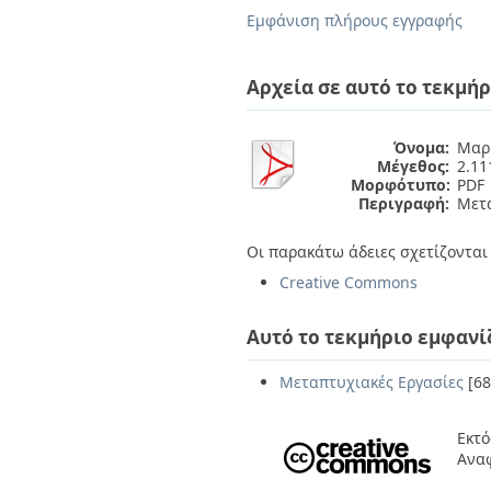
Διπλωματικές Εργασίες
Εμφάνιση πλήρους εγγραφής
Πολιτικές Πρόσβασης
Ανά Ημερομηνία
Έκδοσης
Συγγραφείς
Αρχεία σε αυτό το τεκμήρ
Τίτλοι
Θέματα
Όνομα:
Μαρί
Μέγεθος:
2.1
Μορφότυπο:
PDF
Περιγραφή:
Μετ
Οι παρακάτω άδειες σχετίζονται 
Creative Commons
Αυτό το τεκμήριο εμφανί
Μεταπτυχιακές Εργασίες
[68
Εκτό
Ανα