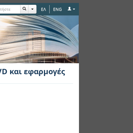
ΕΛ
ENG
VD και εφαρμογές