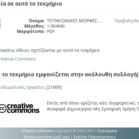
ία σε αυτό το τεκμήριο
Όνομα:
ΤΕΤΡΑΓΩΝΙΚΕΣ ΜΟΡΦΕΣ ...
Προβολή/
Ά
Μέγεθος:
1.064Mb
Μορφότυπο:
PDF
ρακάτω άδειες σχετίζονται με αυτό το τεκμήριο:
reative Commons
 το τεκμήριο εμφανίζεται στην ακόλουθη συλλογή(
ιπλωματικές Εργασίες
[21069]
Εκτός από όπου ορίζεται κάτι διαφορετικό,
Αναφορά Δημιουργού-Μη Εμπορική Χρήση-Ό
DSpace software
copyright © 2002-2011
Duraspace
Επικοινωνήστε μαζί μας
|
Στείλτε Παρατηρήσεις