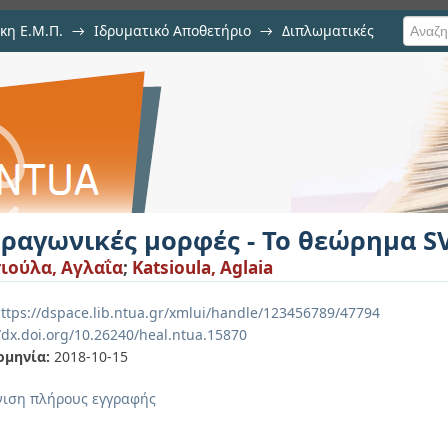
κη Ε.Μ.Π.
→
Ιδρυματικό Αποθετήριο
→
Διπλωματικές
ς - Το θεώρημα SVD και εφαρμογές
τραγωνικές μορφές - Το θεώρημα S
ιούλα, Αγλαΐα
;
Katsioula, Aglaia
ttps://dspace.lib.ntua.gr/xmlui/handle/123456789/47794
//dx.doi.org/10.26240/heal.ntua.15870
ομηνία:
2018-10-15
ιση πλήρους εγγραφής