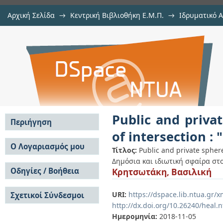
Αρχική Σελίδα
→
Κεντρική Βιβλιοθήκη Ε.Μ.Π.
→
Ιδρυματικό 
Public and private sphere in the 
Εργασίες
→
Εμφάνιση Τεκμηρίου
Αποθετήριο DSpace/Manakin
"Omonoia" square
Public and priva
Περιήγηση
of intersection :
Σε όλο το DSpace
Ο Λογαριασμός μου
Τίτλος:
Public and private sphere
Κοινότητες & Συλλογές
Δημόσια και ιδιωτική σφαίρα στο
Σύνδεση
Ανά Ημερομηνία
Οδηγίες / Βοήθεια
Κρητσωτάκη, Βασιλική
Εγγραφή
Έκδοσης
Οδηγίες Υποβολής
Συγγραφείς
URI:
https://dspace.lib.ntua.gr
Σχετικοί Σύνδεσμοι
Οδηγίες Χρήσης ΙΑ
Τίτλοι
http://dx.doi.org/10.26240/heal.
Συχνές Ερωτήσεις
Θέματα
Οδηγίες Υποβολής -
Ημερομηνία:
2018-11-05
Αυτή η Συλλογή