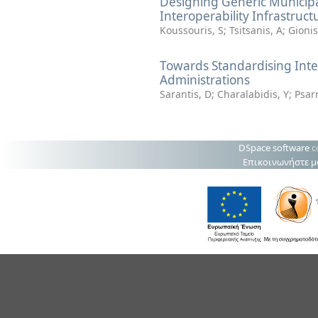
Designing Generic Municip
Interoperability Infrastruct
Koussouris, S
;
Tsitsanis, A
;
Gionis
Towards Standardising Inter
Administrations
Sarantis, D
;
Charalabidis, Y
;
Psarr
DSpace software
c
Επικοινωνήστε μ