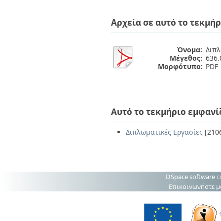
Διπλωματικές Εργασίες
Πολιτικές Πρόσβασης
Ανά Ημερομηνία
Αρχεία σε αυτό το τεκμήρ
Έκδοσης
Συγγραφείς
Τίτλοι
Όνομα:
Διπλ
Θέματα
Μέγεθος:
636.
Μορφότυπο:
PDF
Αυτό το τεκμήριο εμφανί
Διπλωματικές Εργασίες
[210
DSpace software
c
Επικοινωνήστε μ