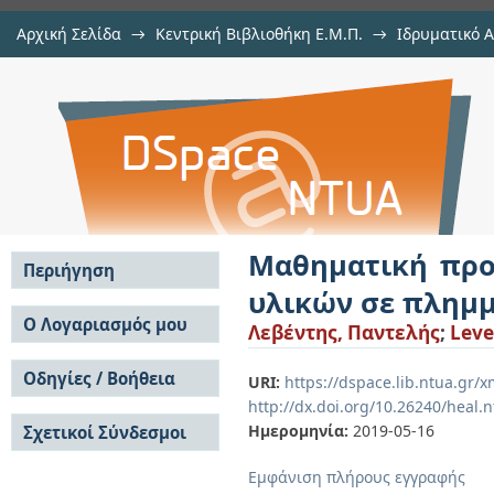
Αρχική Σελίδα
→
Κεντρική Βιβλιοθήκη Ε.Μ.Π.
→
Ιδρυματικό 
Μαθηματική προσομοίωση της
Εργασίες
→
Εμφάνιση Τεκμηρίου
Αποθετήριο DSpace/Manakin
πλημμυρικές ροές
Μαθηματική προ
Περιήγηση
υλικών σε πλημμ
Σε όλο το DSpace
Ο Λογαριασμός μου
Λεβέντης, Παντελής
;
Leve
Κοινότητες & Συλλογές
Σύνδεση
Ανά Ημερομηνία
Οδηγίες / Βοήθεια
Εγγραφή
URI:
https://dspace.lib.ntua.gr
Έκδοσης
http://dx.doi.org/10.26240/heal.
Οδηγίες Υποβολής
Συγγραφείς
Ημερομηνία:
2019-05-16
Σχετικοί Σύνδεσμοι
Οδηγίες Χρήσης ΙΑ
Τίτλοι
Συχνές Ερωτήσεις
Θέματα
Εμφάνιση πλήρους εγγραφής
Οδηγίες Υποβολής -
Αυτή η Συλλογή