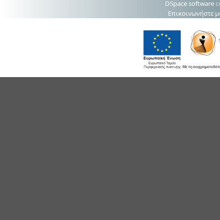
DSpace software
c
Επικοινωνήστε μ