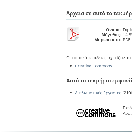
Διπλωματικές Εργασίες
Πολιτικές Πρόσβασης
Ανά Ημερομηνία
Αρχεία σε αυτό το τεκμήρ
Έκδοσης
Συγγραφείς
Τίτλοι
Όνομα:
Dipl
Θέματα
Μέγεθος:
14.
Μορφότυπο:
PDF
Οι παρακάτω άδειες σχετίζονται 
Creative Commons
Αυτό το τεκμήριο εμφανί
Διπλωματικές Εργασίες
[210
Εκτό
Αναφ