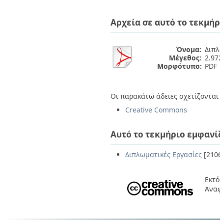
Διπλωματικές Εργασίες
Πολιτικές Πρόσβασης
Ανά Ημερομηνία
Αρχεία σε αυτό το τεκμήρ
Έκδοσης
Συγγραφείς
Τίτλοι
Όνομα:
Διπλ
Θέματα
Μέγεθος:
2.9
Μορφότυπο:
PDF
Οι παρακάτω άδειες σχετίζονται 
Creative Commons
Αυτό το τεκμήριο εμφανί
Διπλωματικές Εργασίες
[210
Εκτό
Ανα