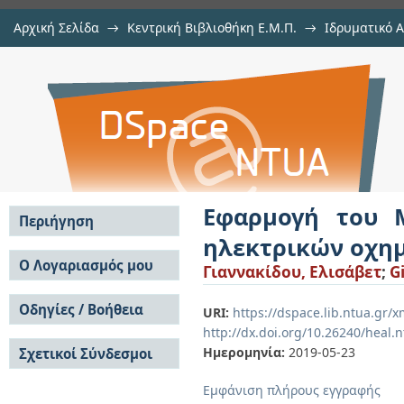
Αρχική Σελίδα
→
Κεντρική Βιβλιοθήκη Ε.Μ.Π.
→
Ιδρυματικό 
Εφαρμογή του Mobile Edge Compu
Εργασίες
→
Εμφάνιση Τεκμηρίου
Αποθετήριο DSpace/Manakin
Εφαρμογή του 
Περιήγηση
ηλεκτρικών οχη
Σε όλο το DSpace
Ο Λογαριασμός μου
Γιαννακίδου, Ελισάβετ
;
G
Κοινότητες & Συλλογές
Σύνδεση
Ανά Ημερομηνία
Οδηγίες / Βοήθεια
Εγγραφή
URI:
https://dspace.lib.ntua.gr
Έκδοσης
http://dx.doi.org/10.26240/heal.
Οδηγίες Υποβολής
Συγγραφείς
Ημερομηνία:
2019-05-23
Σχετικοί Σύνδεσμοι
Οδηγίες Χρήσης ΙΑ
Τίτλοι
Συχνές Ερωτήσεις
Θέματα
Εμφάνιση πλήρους εγγραφής
Οδηγίες Υποβολής -
Αυτή η Συλλογή