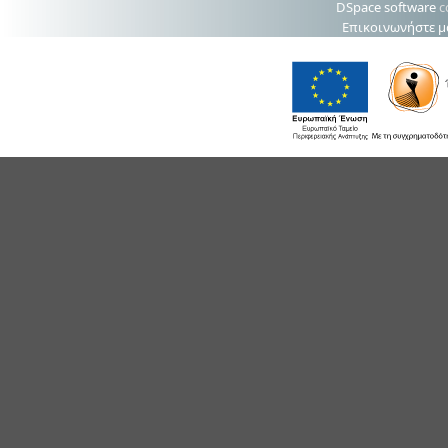
DSpace software
c
Επικοινωνήστε μ