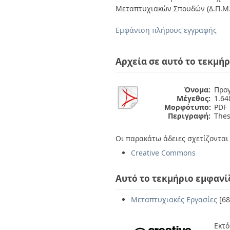
Διπλωματικές Εργασίες
Μεταπτυχιακών Σπουδών (Δ.Π.Μ.Σ
Πολιτικές Πρόσβασης
Ανά Ημερομηνία
Έκδοσης
Εμφάνιση πλήρους εγγραφής
Συγγραφείς
Τίτλοι
Θέματα
Αρχεία σε αυτό το τεκμήρ
Όνομα:
Προγ
Μέγεθος:
1.6
Μορφότυπο:
PDF
Περιγραφή:
Thesi
Οι παρακάτω άδειες σχετίζονται 
Creative Commons
Αυτό το τεκμήριο εμφανί
Μεταπτυχιακές Εργασίες
[68
Εκτό