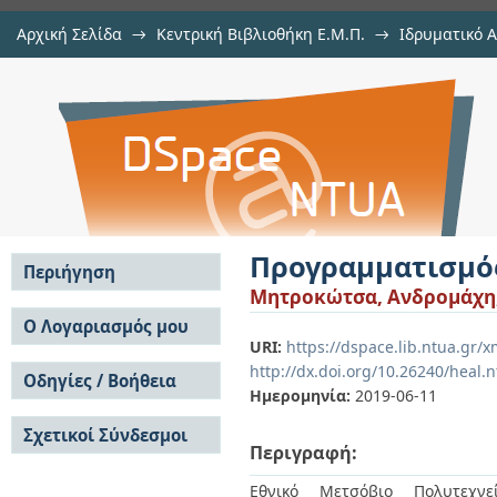
Αρχική Σελίδα
→
Κεντρική Βιβλιοθήκη Ε.Μ.Π.
→
Ιδρυματικό 
Προγραμματισμός πωλήσεων και 
Εργασίες
→
Εμφάνιση Τεκμηρίου
Αποθετήριο DSpace/Manakin
Προγραμματισμό
Περιήγηση
Μητροκώτσα, Ανδρομάχη
Σε όλο το DSpace
Ο Λογαριασμός μου
URI:
https://dspace.lib.ntua.gr
Κοινότητες & Συλλογές
Σύνδεση
http://dx.doi.org/10.26240/heal.
Ανά Ημερομηνία
Οδηγίες / Βοήθεια
Εγγραφή
Έκδοσης
Ημερομηνία:
2019-06-11
Οδηγίες Υποβολής
Συγγραφείς
Σχετικοί Σύνδεσμοι
Οδηγίες Χρήσης ΙΑ
Τίτλοι
Περιγραφή:
Συχνές Ερωτήσεις
Θέματα
Οδηγίες Υποβολής -
Εθνικό Μετσόβιο Πολυτεχνεί
Αυτή η Συλλογή