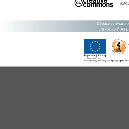
Ανα
DSpace software
c
Επικοινωνήστε μ