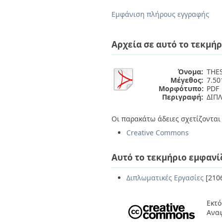
Διπλωματικές Εργασίες
Πολιτικές Πρόσβασης
Ανά Ημερομηνία
Εμφάνιση πλήρους εγγραφής
Έκδοσης
Συγγραφείς
Τίτλοι
Αρχεία σε αυτό το τεκμήρ
Θέματα
Όνομα:
THE
Μέγεθος:
7.5
Μορφότυπο:
PDF
Περιγραφή:
ΔΙΠ
Οι παρακάτω άδειες σχετίζονται 
Creative Commons
Αυτό το τεκμήριο εμφανί
Διπλωματικές Εργασίες
[210
Εκτό
Ανα