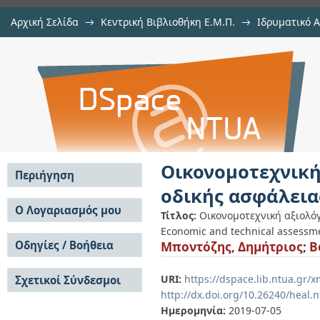
Αρχική Σελίδα
→
Κεντρική Βιβλιοθήκη Ε.Μ.Π.
→
Ιδρυματικό 
Οικονομοτεχνική αξιολόγηση πα
Εργασίες
→
Εμφάνιση Τεκμηρίου
Αποθετήριο DSpace/Manakin
σε ισόπεδους κόμβους
Οικονομοτεχνικ
Περιήγηση
οδικής ασφάλεια
Σε όλο το DSpace
Ο Λογαριασμός μου
Τίτλος:
Οικονομοτεχνική αξιολό
Κοινότητες & Συλλογές
Economic and technical assessme
Σύνδεση
Ανά Ημερομηνία
Οδηγίες / Βοήθεια
Μποντόζης, Δημήτριος
;
B
Εγγραφή
Έκδοσης
Οδηγίες Υποβολής
Συγγραφείς
URI:
https://dspace.lib.ntua.gr
Σχετικοί Σύνδεσμοι
Οδηγίες Χρήσης ΙΑ
Τίτλοι
http://dx.doi.org/10.26240/heal.
Συχνές Ερωτήσεις
Θέματα
Οδηγίες Υποβολής -
Ημερομηνία:
2019-07-05
Αυτή η Συλλογή