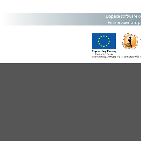
DSpace software
c
Επικοινωνήστε μ