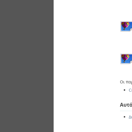
Οι πα
C
Αυτό
Δ