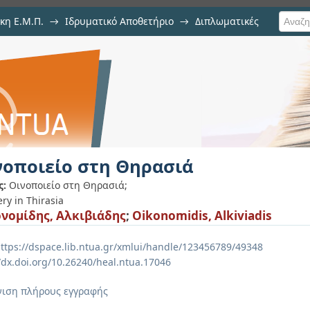
κη Ε.Μ.Π.
→
Ιδρυματικό Αποθετήριο
→
Διπλωματικές
ασιά
νοποιείο στη Θηρασιά
ς:
Οινοποιείο στη Θηρασιά;
ry in Thirasia
νομίδης, Αλκιβιάδης
;
Oikonomidis, Alkiviadis
ttps://dspace.lib.ntua.gr/xmlui/handle/123456789/49348
//dx.doi.org/10.26240/heal.ntua.17046
ιση πλήρους εγγραφής