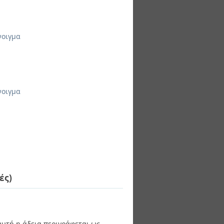
νοιγμα
νοιγμα
ές)
 αυτή η άδεια περιγράφεται ως