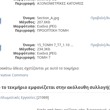
Περιγραφή:
ΑΞΟΝΟΜΕΤΡΙΚΕΣ ΚΑΤΟΨΕΙΣ
Όνομα:
Section_A.jpg
Προβολή/
Ά
Μέγεθος:
207.6Kb
Μορφότυπο:
Εικόνα JPEG
Περιγραφή:
ΠΡΟΟΠΤΙΚΗ ΤΟΜΗ
Όνομα:
15_ΤΟΜΗ 7_Τ7_1.10 ...
Προβολή/
Ά
Μέγεθος:
234.3Kb
Μορφότυπο:
Εικόνα JPEG
Περιγραφή:
ΤΟΜΗ 7
ρακάτω άδειες σχετίζονται με αυτό το τεκμήριο:
reative Commons
 το τεκμήριο εμφανίζεται στην ακόλουθη συλλογή(
ιπλωματικές Εργασίες
[21069]
Εκτός από όπου ορίζεται κάτι διαφορετικό,