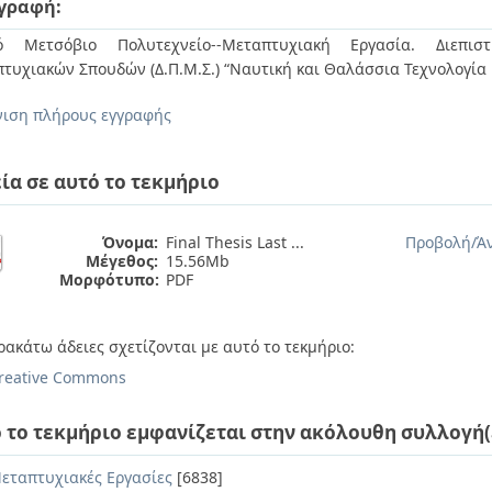
γραφή:
κό Μετσόβιο Πολυτεχνείο--Μεταπτυχιακή Εργασία. Διεπιστ
τυχιακών Σπουδών (Δ.Π.Μ.Σ.) “Ναυτική και Θαλάσσια Τεχνολογία
ιση πλήρους εγγραφής
ία σε αυτό το τεκμήριο
Όνομα:
Final Thesis Last ...
Προβολή/
Ά
Μέγεθος:
15.56Mb
Μορφότυπο:
PDF
ρακάτω άδειες σχετίζονται με αυτό το τεκμήριο:
reative Commons
 το τεκμήριο εμφανίζεται στην ακόλουθη συλλογή(
εταπτυχιακές Εργασίες
[6838]