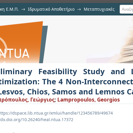
κη Ε.Μ.Π.
→
Ιδρυματικό Αποθετήριο
→
Μεταπτυχιακές
ity Study and LNG Supply Chain Opt
lar Systems of Lesvos, Chios, Samo
eliminary Feasibility Study and
imization: The 4 Non-Interconnec
Lesvos, Chios, Samos and Lemnos C
ρόπουλος, Γεώργιος
;
Lampropoulos, Georgios
ttps://dspace.lib.ntua.gr/xmlui/handle/123456789/49674
//dx.doi.org/10.26240/heal.ntua.17372