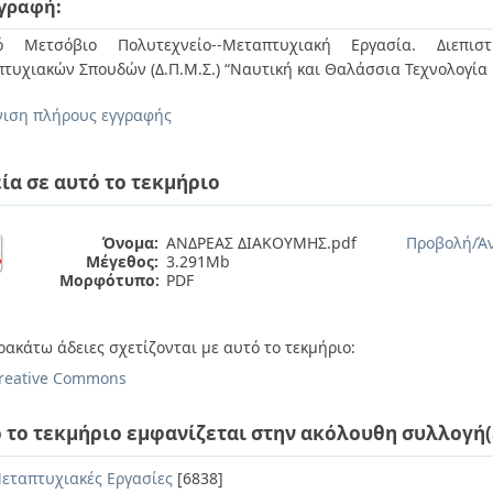
γραφή:
κό Μετσόβιο Πολυτεχνείο--Μεταπτυχιακή Εργασία. Διεπιστ
τυχιακών Σπουδών (Δ.Π.Μ.Σ.) “Ναυτική και Θαλάσσια Τεχνολογία
ιση πλήρους εγγραφής
ία σε αυτό το τεκμήριο
Όνομα:
ΑΝΔΡΕΑΣ ΔΙΑΚΟΥΜΗΣ.pdf
Προβολή/
Ά
Μέγεθος:
3.291Mb
Μορφότυπο:
PDF
ρακάτω άδειες σχετίζονται με αυτό το τεκμήριο:
reative Commons
 το τεκμήριο εμφανίζεται στην ακόλουθη συλλογή(
εταπτυχιακές Εργασίες
[6838]