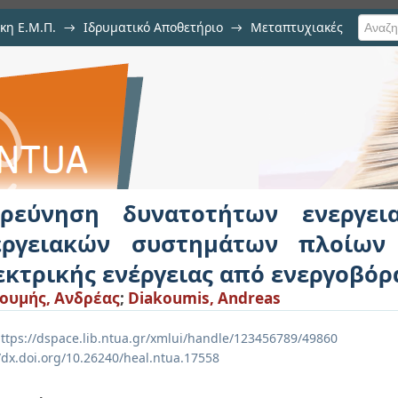
κη Ε.Μ.Π.
→
Ιδρυματικό Αποθετήριο
→
Μεταπτυχιακές
τοτήτων ενεργειακής αναβάθμ
ων με εξοικονόμηση ηλεκτρικ
ερεύνηση δυνατοτήτων ενεργει
εργειακών συστημάτων πλοίων
εκτρικής ενέργειας από ενεργοβόρ
ουμής, Ανδρέας
;
Diakoumis, Andreas
ttps://dspace.lib.ntua.gr/xmlui/handle/123456789/49860
//dx.doi.org/10.26240/heal.ntua.17558