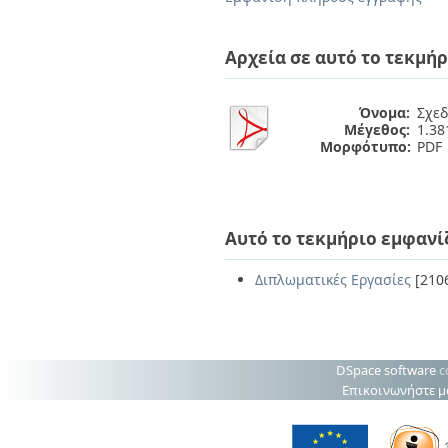
Διπλωματικές Εργασίες
Πολιτικές Πρόσβασης
Ανά Ημερομηνία
Έκδοσης
Αρχεία σε αυτό το τεκμήρ
Συγγραφείς
Τίτλοι
Θέματα
Όνομα:
Σχεδ
Μέγεθος:
1.3
Μορφότυπο:
PDF
Αυτό το τεκμήριο εμφανί
Διπλωματικές Εργασίες
[210
DSpace software
c
Επικοινωνήστε μ