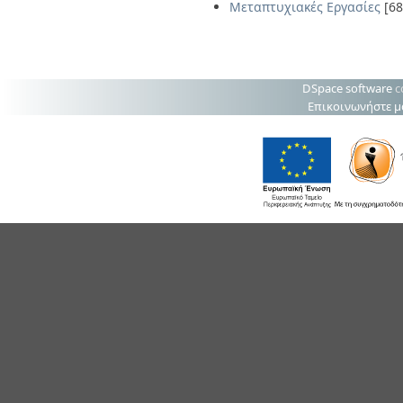
Μεταπτυχιακές Εργασίες
[68
DSpace software
c
Επικοινωνήστε μ