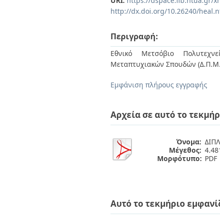
URI:
https://dspace.lib.ntua.gr
Διπλωματικές Εργασίες
http://dx.doi.org/10.26240/heal.
Πολιτικές Πρόσβασης
Ανά Ημερομηνία
Έκδοσης
Συγγραφείς
Περιγραφή:
Τίτλοι
Θέματα
Εθνικό Μετσόβιο Πολυτεχνεί
Μεταπτυχιακών Σπουδών (Δ.Π.Μ.
Εμφάνιση πλήρους εγγραφής
Αρχεία σε αυτό το τεκμήρ
Όνομα:
ΔΙΠ
Μέγεθος:
4.4
Μορφότυπο:
PDF
Αυτό το τεκμήριο εμφανί